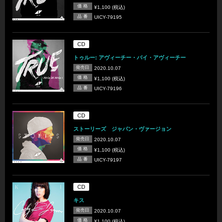
価 格
¥1,100 (税込)
品 番
UICY-79195
CD
トゥルー: アヴィーチー・バイ・アヴィーチー
発売日
2020.10.07
価 格
¥1,100 (税込)
品 番
UICY-79196
CD
ストーリーズ ジャパン・ヴァージョン
発売日
2020.10.07
価 格
¥1,100 (税込)
品 番
UICY-79197
CD
キス
発売日
2020.10.07
価 格
¥1,100 (税込)