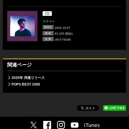
CD
ステイ+
発売日
2020.10.07
価 格
¥1,100 (税込)
品 番
UICY-79240
関連ページ
2020年 洋楽リリース
POPS BEST 1000