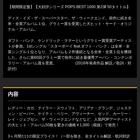
【期間限定盤】【大好評シリーズ POPS BEST 1000 第2弾 50タイトル】
ディス・イズ・ザ・スーパースター、ザ・ウィークエンド。前作に続き全
米・全英アルバム１位、グラミー賞を受賞した大ヒット・サード・オリジ
ナル・アルバム。
ダフト・パンク、ケンドリック・ラマーというグラミー賞受賞アーティス
トが参加。1stシングル「スターボーイ feat.ダフト・パンク」は全米・全
英シングル１位となり、アルバムも２作連続となる全米・全英１位を獲得
した。さらに第60回グラミー賞で前作に続き最優秀アーバン・コンテンポ
ラリー・アルバム賞を受賞。 (2016年発表作品 解説／歌詞・対
訳付)
内容
レディー・ガガ、テイラー・スウィフト、アリアナ・グランデ、ジャステ
ィン・ビーバー、ケイティ・ペリー、アヴィーチー、ゼッド、カーリー・
レイ・ジェプセン、ザ・ウィークエンドなどなど、人気POPアーティスト
の大ヒット・アルバム50枚を驚きの価格￥1,000（税抜）で発売！
3ヶ月間だけの限定プライス！（一部を除き、全タイトル解説・歌詞対訳