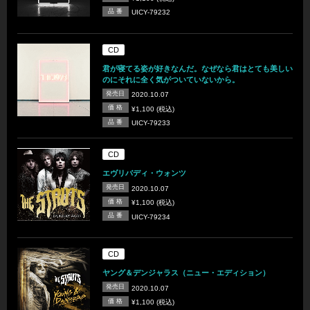
品 番
UICY-79232
CD
君が寝てる姿が好きなんだ。なぜなら君はとても美しい
のにそれに全く気がついていないから。
発売日
2020.10.07
価 格
¥1,100 (税込)
品 番
UICY-79233
CD
エヴリバディ・ウォンツ
発売日
2020.10.07
価 格
¥1,100 (税込)
品 番
UICY-79234
CD
ヤング＆デンジャラス（ニュー・エディション）
発売日
2020.10.07
価 格
¥1,100 (税込)