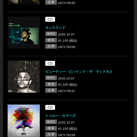
品 番
UICY-79235
CD
キッスランド
発売日
2020.10.07
価 格
¥1,100 (税込)
品 番
UICY-79236
CD
ビューティー・ビハインド・ザ・マッドネス
発売日
2020.10.07
価 格
¥1,100 (税込)
品 番
UICY-79237
CD
トゥルー・カラーズ
発売日
2020.10.07
価 格
¥1,100 (税込)
品 番
UICY-79239