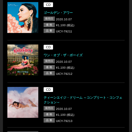
CD
ゴールデン・アワー
発売日
2020.10.07
価 格
¥1,100 (税込)
品 番
UICY-79211
CD
ワン・オブ・ザ・ボーイズ
発売日
2020.10.07
価 格
¥1,100 (税込)
品 番
UICY-79212
CD
ティーンエイジ・ドリーム ～コンプリート・コンフェ
クション～
発売日
2020.10.07
価 格
¥1,100 (税込)
品 番
UICY-79213