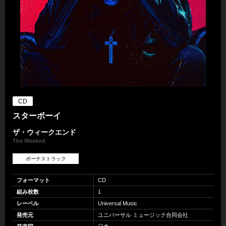
CD
スターボーイ
ザ・ウィークエンド
The Weeknd
ボーナストラック
フォーマット
CD
組み枚数
1
レーベル
Universal Music
発売元
ユニバーサル ミュージック合同会社