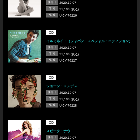
発売日
2020.10.07
価 格
¥1,100 (税込)
品 番
UICY-79226
CD
イルミネイト（ジャパン・スペシャル・エディション）
発売日
2020.10.07
価 格
¥1,100 (税込)
品 番
UICY-79227
CD
ショーン・メンデス
発売日
2020.10.07
価 格
¥1,100 (税込)
品 番
UICY-79228
CD
スピーク・ナウ
発売日
2020.10.07