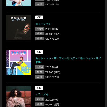
品 番
UICY-79198
CD
エモーション
発売日
2020.10.07
価 格
¥1,100 (税込)
品 番
UICY-79199
CD
カット・トゥ・ザ・フィーリング〜エモーション・サイ
ドB+
発売日
2020.10.07
価 格
¥1,100 (税込)
品 番
UICY-79200
CD
エラ・メイ
発売日
2020.10.07
価 格
¥1,100 (税込)