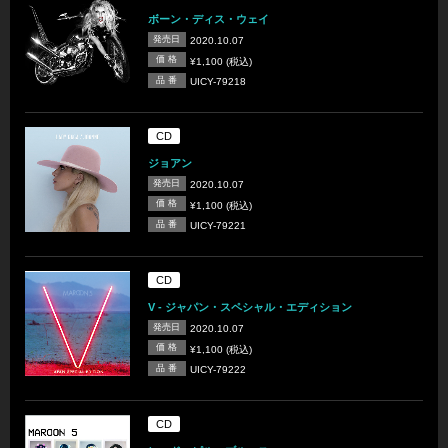
ボーン・ディス・ウェイ
発売日
2020.10.07
価 格
¥1,100 (税込)
品 番
UICY-79218
CD
ジョアン
発売日
2020.10.07
価 格
¥1,100 (税込)
品 番
UICY-79221
CD
V - ジャパン・スペシャル・エディション
発売日
2020.10.07
価 格
¥1,100 (税込)
品 番
UICY-79222
CD