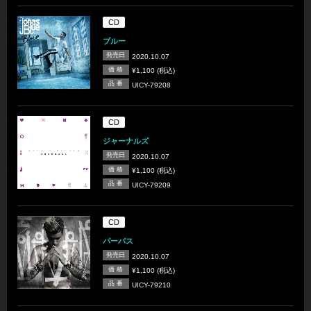
CD
ブルー
発売日
2020.10.07
価 格
¥1,100 (税込)
品 番
UICY-79208
CD
ジャーナルズ
発売日
2020.10.07
価 格
¥1,100 (税込)
品 番
UICY-79209
CD
パーパス
発売日
2020.10.07
価 格
¥1,100 (税込)
品 番
UICY-79210