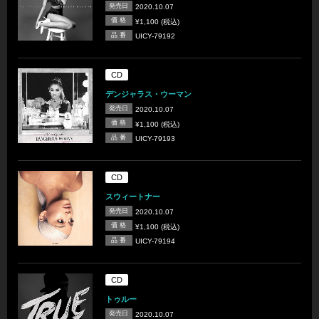
発売日
2020.10.07
価 格
¥1,100 (税込)
品 番
UICY-79192
CD
デンジャラス・ウーマン
発売日
2020.10.07
価 格
¥1,100 (税込)
品 番
UICY-79193
CD
スウィートナー
発売日
2020.10.07
価 格
¥1,100 (税込)
品 番
UICY-79194
CD
トゥルー
発売日
2020.10.07