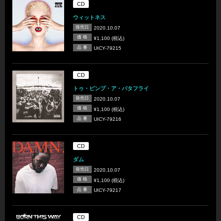
CD
ウィットネス
発売日
2020.10.07
価 格
¥1,100 (税込)
品 番
UICY-79215
CD
トゥ・ピンプ・ア・バタフライ
発売日
2020.10.07
価 格
¥1,100 (税込)
品 番
UICY-79216
CD
ダム
発売日
2020.10.07
価 格
¥1,100 (税込)
品 番
UICY-79217
CD