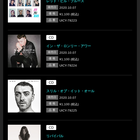
レッド・ピル・ブルース
発売日
2020.10.07
価 格
¥1,100 (税込)
品 番
UICY-79223
CD
イン・ザ・ロンリー・アワー
発売日
2020.10.07
価 格
¥1,100 (税込)
品 番
UICY-79224
CD
スリル・オブ・イット・オール
発売日
2020.10.07
価 格
¥1,100 (税込)
品 番
UICY-79225
CD
リバイバル