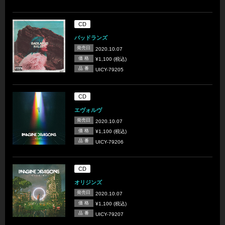
CD
バッドランズ
発売日
2020.10.07
価 格
¥1,100 (税込)
品 番
UICY-79205
CD
エヴォルヴ
発売日
2020.10.07
価 格
¥1,100 (税込)
品 番
UICY-79206
CD
オリジンズ
発売日
2020.10.07
価 格
¥1,100 (税込)
品 番
UICY-79207