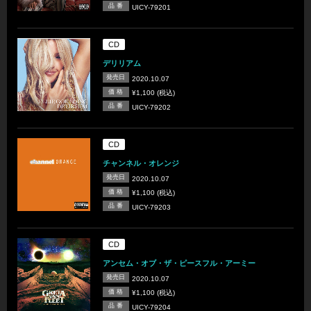
品 番
UICY-79201
CD
デリリアム
発売日
2020.10.07
価 格
¥1,100 (税込)
品 番
UICY-79202
CD
チャンネル・オレンジ
発売日
2020.10.07
価 格
¥1,100 (税込)
品 番
UICY-79203
CD
アンセム・オブ・ザ・ピースフル・アーミー
発売日
2020.10.07
価 格
¥1,100 (税込)
品 番
UICY-79204