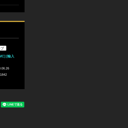
ープ
[MC] [輸入
.06.26
-1842