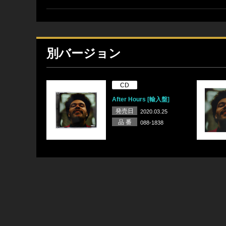
別バージョン
CD
After Hours [輸入盤]
発売日
2020.03.25
品 番
088-1838