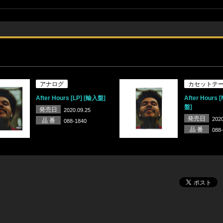
アナログ
カセットテ
After Hours [LP] [輸入盤]
After Hours 
盤]
発売日
2020.09.25
発売日
2020
品 番
088-1840
品 番
088