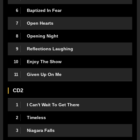
Baptized In Fear
6
Open Hearts
7
Opening Night
8
Reflections Laughing
9
Enjoy The Show
10
Given Up On Me
11
CD2
I Can't Wait To Get There
1
Timeless
2
Niagara Falls
3