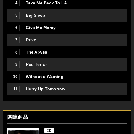
Take Me Back To LA
4
Big Sleep
5
Give Me Mercy
6
Drive
7
The Abyss
8
Red Terror
9
Without a Warning
10
Hurry Up Tomorrow
11
関連商品
CD