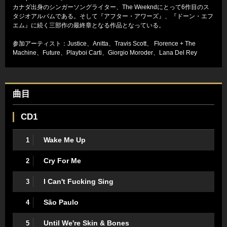
カナダ出身のシンガーソングライター、The Weekndにとって6作目のス
タジオアルバムである。そして『アフター・アワーズ』、『ドーン・エフ
エム』に続く三部作の最終章となる作品となっている。
参加アーティスト：Justice、Anitta、Travis Scott、 Florence + The
Machine、Future、Playboi Carti、Giorgio Moroder、Lana Del Rey
曲目
CD1
Wake Me Up
1
Cry For Me
2
I Can't Fucking Sing
3
São Paulo
4
Until We're Skin & Bones
5