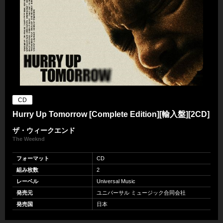
CD
Hurry Up Tomorrow [Complete Edition][輸入盤][2CD]
ザ・ウィークエンド
The Weeknd
フォーマット
CD
組み枚数
2
レーベル
Universal Music
発売元
ユニバーサル ミュージック合同会社
発売国
日本