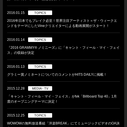
2016.01.15
TOPICS
2016年日本でもブレイク必至！世界注目アーティスト＝ザ・ウィークエ
ンドをテーマにしたVineクリエイターによる動画展開がスタート！
2016.01.14
TOPICS
『2016 GRAMMY® ノミニーズ』に「キャント・フィール・マイ・フェイ
ス」の収録が決定
2016.01.13
TOPICS
グラミー賞ノミネートについてのコメントがHITS DAILYに掲載！
2015.12.28
MEDIA - TV
「キャント・フィール・マイ・フェイス」がtvk「Billboard Top 40」1月
度のオープニングテーマに決定！
2015.12.25
TOPICS
WOWOWの無料放送番組「洋楽BREAK」にてミュージックビデオのOA決