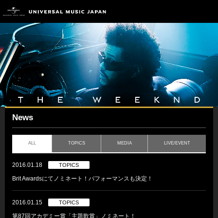
News
ALL
TOPICS
MEDIA
LIVE/EVENT
2016.01.18
TOPICS
Brit Awardsにてノミネート！パフォーマンスも決定！
2016.01.15
TOPICS
第87回アカデミー賞「主題歌賞」ノミネート！