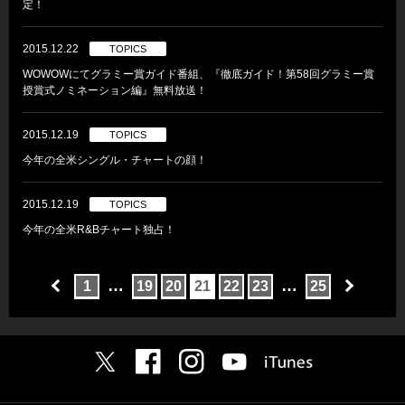
定！
2015.12.22
TOPICS
WOWOWにてグラミー賞ガイド番組、『徹底ガイド！第58回グラミー賞
授賞式ノミネーション編』無料放送！
2015.12.19
TOPICS
今年の全米シングル・チャートの顔！
2015.12.19
TOPICS
今年の全米R&Bチャート独占！
…
…
1
19
20
21
22
23
25