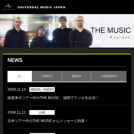
NEWS
ALL
TOPICS
MEDIA
LIVE/EVENT
2008.11.13
MEDIA - RADIO
絶賛来日ツアー中のTHE MUSIC、福岡でラジオ生出演！
2008.11.12
LIVE
日本ツアー中のTHE MUSICからメッセージ到着！