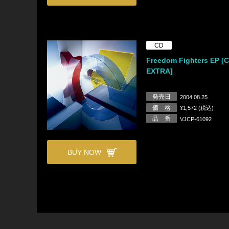
CD
Freedom Fighters EP [
EXTRA]
発売日
2004.08.25
価 格
¥1,572 (税込)
品 番
VJCP-61092
BUY NOW