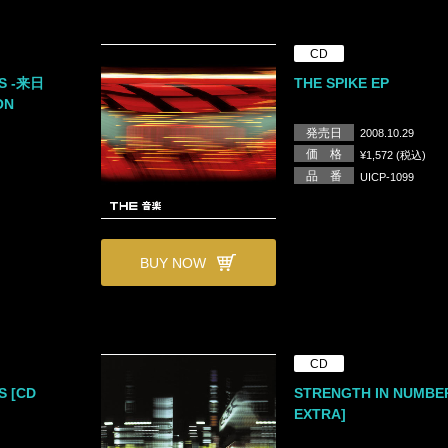
CD
S -来日
THE SPIKE EP
ON
発売日
2008.10.29
価 格
¥1,572 (税込)
品 番
UICP-1099
BUY NOW
CD
S [CD
STRENGTH IN NUMBE
EXTRA]