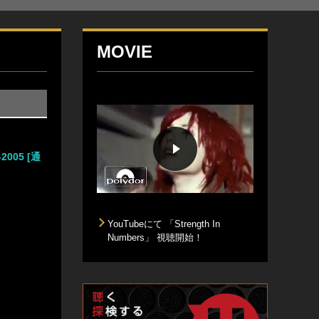
MOVIE
-2005 [通
YouTubeにて 「Strength In
Numbers」 視聴開始！