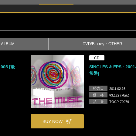
ALBUM
DVD/Blu-ray・OTHER
CD
2005 [最
SINGLES & EPS : 2001
常盤]
発売日
2011.02.16
価 格
¥3,122 (税込)
品 番
TOCP-70979
BUY NOW