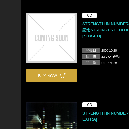
CD
STRENGTH IN NUMBER
記念STRONGEST EDITI
[SHM-CD]
発売日
2008.10.29
価 格
¥3,772 (税込)
品 番
UICP-9038
BUY NOW
CD
STRENGTH IN NUMBER
EXTRA]