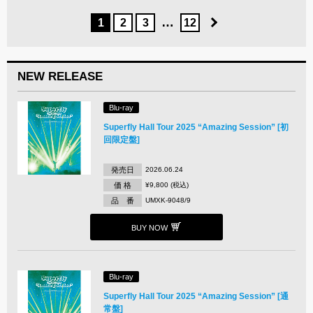
…
1
2
3
12
NEW RELEASE
Blu-ray
Superfly Hall Tour 2025 “Amazing Session” [初
回限定盤]
発売日
2026.06.24
価 格
¥9,800 (税込)
品 番
UMXK-9048/9
BUY NOW
Blu-ray
Superfly Hall Tour 2025 “Amazing Session” [通
常盤]