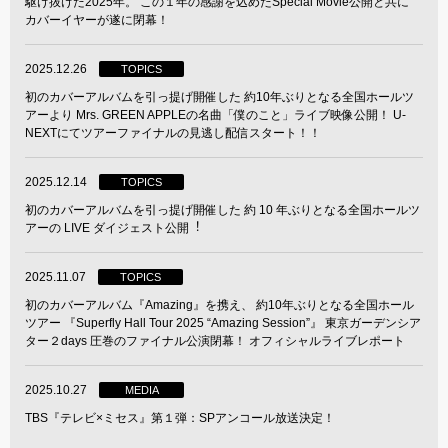
駆け抜けた2025年。 この１年の感謝を込めたSpecial Movie公開と共に
カバーイヤーが遂に閉幕！
2025.12.26
TOPICS
初のカバーアルバムを引っ提げ開催した 約10年ぶりとなる全国ホールツ
アーより Mrs. GREEN APPLEの名曲「僕のこと」ライブ映像公開！ U-
NEXTにてツアーファイナルの見逃し配信スタート！！
2025.12.14
TOPICS
初のカバーアルバムを引っ提げ開催した 約 10 年ぶりとなる全国ホールツ
アーの LIVE ダイジェスト公開︕
2025.11.07
TOPICS
初のカバーアルバム『Amazing』を携え、 約10年ぶりとなる全国ホール
ツアー 『Superfly Hall Tour 2025 “Amazing Session”』 東京ガーデンシア
ター２days 圧巻のファイナル公演閉幕！ オフィシャルライブレポート
2025.10.27
MEDIA
TBS『テレビ×ミセス』第１弾：SPアンコール放送決定！