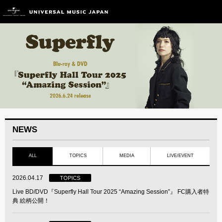
NEWS
ALL
TOPICS
MEDIA
LIVE/EVENT
2026.04.17
TOPICS
Live BD/DVD『Superfly Hall Tour 2025 “Amazing Session”』 FC購入者特
典 絵柄公開！