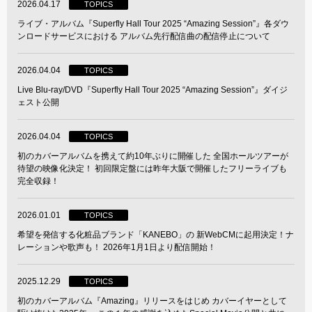
2026.04.17
TOPICS
ライブ・アルバム『Superfly Hall Tour 2025 “Amazing Session”』各ダウ
ンロードサービスにおける アルバム先行配信曲の配信停止について
2026.04.04
TOPICS
Live Blu-ray/DVD『Superfly Hall Tour 2025 “Amazing Session”』ダイジ
ェスト公開
2026.04.04
TOPICS
初のカバーアルバムを携えて約10年ぶりに開催した 全国ホールツアーが
待望の映像化決定！ 初回限定盤には昨年大阪で開催したフリーライブも
完全収録！
2026.01.01
TOPICS
希望を発信する化粧品ブランド「KANEBO」の 新WebCMに起用決定！ナ
レーションや歌声も！ 2026年1月1日より配信開始！
2025.12.29
TOPICS
初のカバーアルバム『Amazing』リリースをはじめ カバーイヤーとして