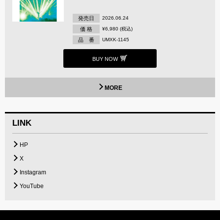
発売日
2026.06.24
価 格
¥6,980 (税込)
品 番
UMXK-1145
BUY NOW
MORE
LINK
HP
X
Instagram
YouTube