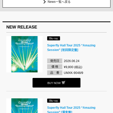
News一覧へ戻る
NEW RELEASE
Blu-ray
Superfly Hall Tour 2025 “Amazing
Session” [初回限定盤]
発売日
2026.06.24
価 格
¥9,800 (税込)
品 番
UMXK-9048/9
BUY NOW
Blu-ray
Superfly Hall Tour 2025 “Amazing
Session” [通常盤]