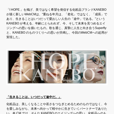
「I HOPE.」を掲げ、美ではなく希望を発信する化粧品ブランドKANEBO
が描く新しいWebCMは、“重ねる年月は、「老化」ではなく、「成長」で
あり、生きることはいつだって愛おしい人生の「途中」である。”という
KANEBO が考える、年齢にとらわれず、今、そして未来を見つめるエイ
ジングへの思いを描いたもの。歌を通じ、真摯に人生と向き合うSuperfly
と、KANEBO のものづくりへの思いが共鳴し、今回のWebCMへの起用が
実現した。
「生きることは、いつだって途中だ。」
化粧品は、美しくなることや若さをつなぎとめるためのものではなく、今
を愛しみながら、未来へ向かって軽やかに生きていくパートナーでありた
い。本 CM では、そんな KANEBO のエイジングへの思い、化粧品へのも