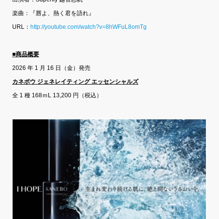
楽曲：『唇よ、熱く君を語れ』
URL：
http://youtube.com/watch?v=8hWFuL8omTg
■商品
概要
2026 年 1 月 16 日（金）発売
カネボウ ジェネレイティング エッセンシャルズ
全 1 種 168ｍL 13,200 円（税込）