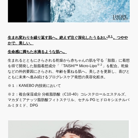
※１
生まれ変わりを繰り返す肌へ。絶えず注ぐ深化したうるおい
。つやや
かで、美しい、
生命感に満ちた水滴るような肌へ。
生まれるとともにさらされる乾燥から赤ちゃんの肌を守る「胎脂」に着想
※
２
を得て開発した胎脂着想成分「「TAISHI™ Micro-Lipo
」を配合。乾燥
などの外的要因にさらされ、年齢を重ねる肌へ。美しさを更新し、喜びと
ともに未来へ進み続けるプログレスケア発想の美容化粧水。
※１：KANEBO 内技術において
※２：複合保湿成分 分岐脂肪酸（C10-40）コレステロールエステルズ、
マカダミアナッツ脂肪酸フィトステリル、セチル PG ヒドロキシエチルパ
ルミタミド、DPG