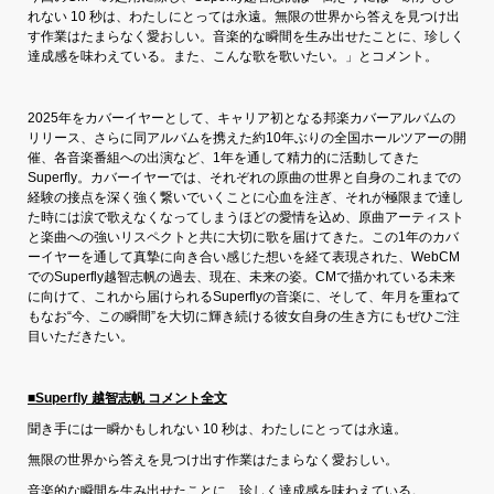
れない 10 秒は、わたしにとっては永遠。無限の世界から答えを見つけ出
す作業はたまらなく愛おしい。音楽的な瞬間を生み出せたことに、珍しく
達成感を味わえている。また、こんな歌を歌いたい。」とコメント。
2025年をカバーイヤーとして、キャリア初となる邦楽カバーアルバムの
リリース、さらに同アルバムを携えた約10年ぶりの全国ホールツアーの開
催、各音楽番組への出演など、1年を通して精力的に活動してきた
Superfly。カバーイヤーでは、それぞれの原曲の世界と自身のこれまでの
経験の接点を深く強く繋いでいくことに心血を注ぎ、それが極限まで達し
た時には涙で歌えなくなってしまうほどの愛情を込め、原曲アーティスト
と楽曲への強いリスペクトと共に大切に歌を届けてきた。この1年のカバ
ーイヤーを通して真摯に向き合い感じた想いを経て表現された、WebCM
でのSuperfly越智志帆の過去、現在、未来の姿。CMで描かれている未来
に向けて、これから届けられるSuperflyの音楽に、そして、年月を重ねて
もなお“今、この瞬間”を大切に輝き続ける彼女自身の生き方にもぜひご注
目いただきたい。
■
Superfly
越智志帆 コメント全文
聞き手には一瞬かもしれない 10 秒は、わたしにとっては永遠。
無限の世界から答えを見つけ出す作業はたまらなく愛おしい。
音楽的な瞬間を生み出せたことに、珍しく達成感を味わえている。