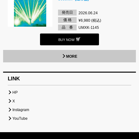
発売日
2026.06.24
価 格
¥6,980 (税込)
品 番
UMXK-1145
BUY NOW
MORE
LINK
HP
X
Instagram
YouTube