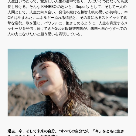
人生はいつだって、愛おしい人生の途中であり、人はいくつになっても成
長し続ける。そんな KANEBO の思いと、Superfly として、そして一人の
人間として、人生に向き合い、発信を続ける越智志帆の思いが共鳴し、本
CM は生まれた。エネルギー溢れる情熱と、その裏にあるストイックで真
摯な姿勢。歌を通じ、パワフルに、抱きしめるように、人生を肯定するメ
ッセージを発信し続けてきたSuperfly越智志帆が、未来へ向かうすべての
人の力になりたいと願う思いを表現している。
過去、今、そして未来の自分。“すべての自分“が、「今」をともに生き