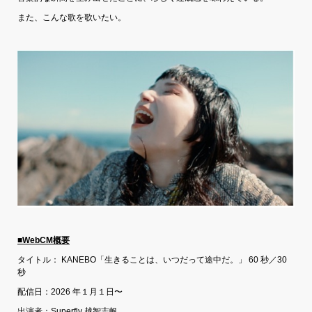
また、こんな歌を歌いたい。
■
WebCM
概要
タイトル： KANEBO「生きることは、いつだって途中だ。」 60 秒／30
秒
配信日：2026 年１月１日〜
出演者：Superfly 越智志帆