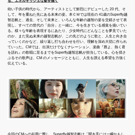
る、エネルギッシュな姿を描く
幼い子供の時代から、アーティストとして鮮烈にデビューした 20 代、そ
して、年を重ねた先にある未来の姿。本ＣＭでは現在の 41歳のSuperfly越
智志帆と、過去、そして未来と、いろんな年齢の越智の姿を交錯させて表
現し、すべての世代の「自分」と一緒に、今を生きている感覚を描いてい
る。様々な年齢を表現するにあたり、少女時代にどんなことを夢見ていた
のか、まだ見ぬ未来の越智志帆が、この先どのように歌と、人生と向き合
っていくのかなど、繰り返し打ち合わせを行い、理解を深め大切に作られ
ていった。CMでは、出演だけでなくナレーション、楽曲『唇よ、熱く君
を語れ』の歌唱に至るまでをSuperfly越智志帆が担当している。心を揺さ
ぶるその歌声は、CM のメッセージとともに、人生を讃える希望を力強く
伝えている。
今回のCMへの起用に際し、Superfly越智志帆は「聞き手には一瞬かもし