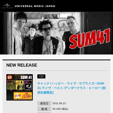
NEW RELEASE
CD
チャック / ハッピー・ライヴ・サプライズ~-SUM-
41-ライヴ・ベスト /アンダークラス・ヒーロー [初
回生産限定]
発売日
2011.06.22
価 格
¥3,436 (税込)