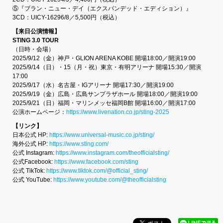
⑤『ブラン・ニュー・デイ（エクスパンデッド・エディション）』
3CD：UICY-16296/8／5,500円（税込）
【来日公演情報】
STING 3.0 TOUR
（日時・会場）
2025/9/12（金）神戸・GLION ARENA KOBE 開場18:00／開演19:00
2025/9/14（日）・15（月・祝）東京・有明アリーナ 開場15:30／開演
17:00
2025/9/17（水）名古屋・IGアリーナ 開場17:30／開演19:00
2025/9/19（金）広島・広島サンプラザホール 開場18:00／開演19:00
2025/9/21（日）福岡・マリンメッセ福岡B館 開場16:00／開演17:00
公演ホームページ：
https://www.livenation.co.jp/sting-2025
【リンク】
日本公式 HP:
https://www.universal-music.co.jp/sting/
海外公式 HP:
https://www.sting.com/
公式 Instagram:
https://www.instagram.com/theofficialsting/
公式Facebook:
https://www.facebook.com/sting
公式 TikTok:
https://www.tiktok.com/@official_sting/
公式 YouTube:
https://www.youtube.com/@theofficialsting