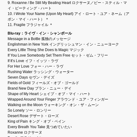
9. Roxanne / Be Still My Beating Heart ロクサーヌ／ビー・スティル・マ
イ・ビーティング・ハート
10. I Wrote Your Name (Upon My Heart) アイ・ロート・ユア・ネーム（ア
ポン・マイ・ハート） ＊
11. Fragile フラジャイル ＊
Blu-ray：ライヴ・イン・シャンボール
Message in a Bottle 孤独のメッセージ
Englishman in New York イングリッシュマン・イン・ニューヨーク
Every Little Thing She Does Is Magic マジック
If You Love Somebody Set Them Free セット・ゼム・フリー
If It’s Love イフ・イッツ・ラヴ
For Her Love フォー・ハー・ラヴ
Rushing Water ラッシング・ウォーター
Seven Days セヴン・デイズ
Fields of Gold フィールズ・オブ・ゴールド
Brand New Day ブラン・ニュー・デイ
Shape of My Heart シェイプ・オブ・マイ・ハート
Wrapped Around Your Finger アラウンド・ユア・フィンガー
Walking on the Moon ウォーキング・オン・ザ・ムーン
So Lonely ソー・ロンリー
Desert Rose デザート・ローズ
King of Pain キング・オブ・ペイン
Every Breath You Take 見つめていたい
Roxanne ロクサーヌ