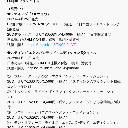
Fragile フラジャイル
＜発売中＞
◆スティング『3.0 ライヴ』
2025年4月25日発売
CD通常盤： UICY-16287／3,300円（税込）／日本盤ボーナス・トラック
1曲収録
2CDデラックス： UICY-80593/4／4,400円（税込）／日本限定商品
日本盤のみSHM-CD仕様／解説・歌詞・対訳付
試聴・購入：
https://umj.lnk.to/STING3.0LIVE
◆スティング エクスパンデッド・エディション 5タイトル
2025年7月11日 発売
日本のみCD発売／SHM-CD仕様／解説・歌詞・対訳付
試聴・購入：https://umj.lnk.to/Sting_expanded
①『ブルー・タートルの夢（エクスパンデッド・エディション）』
3CD：UICY-16304/6／5,500円（税込）／スティングのブックレット掲載
コメント翻訳付
②『ナッシング・ライク・ザ・サン（エクスパンデッド・エディショ
ン）』
2CD：UICY-16290/1／4,400円（税込）／スティングによる楽曲解説翻訳
付
③『ソウル・ケージ（エクスパンデッド・エディション）』
2CD：UICY-16292/3／4,400円（税込）
④『テン・サマナーズ・テイルズ（エクスパンデッド・エディション）』
2CD：UICY-16294/5／4,400円（税込）