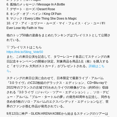
6. 孤独のメッセージ / Message In A Bottle
7. デザート・ローズ / Desert Rose
8. キング・オブ・ペイン / King Of Pain
9. マジック / Every Little Thing She Does Is Magic
10. イフ・アイ・エヴァー・ルーズ・マイ・フェイス・イン・ユー / If I
Ever Lose My Faith in You
他のトップ50曲の楽曲をまとめたランキングはプレイリストとして公開さ
れている。
▽ プレイリストはこちら
https://lnk.to/Sting_Vote50
また、この来日公演を記念して、タワーレコード各店にてスティングの来
日記念キャンペーンの開催が決定。対象商品を商品1点（枚）を購入する
と「オリジナル 大判ポストカード」がプレゼントされる。
詳細はこち
ら
。
スティングの来日公演に合わせて、日本限定で最新ライブ・アルバム
『3.0 ライヴ』のCD2枚組のデラックス・エディション、CD+Blu-rayで
2022年のフランスの古城で行われたライヴの映像がフル（約95分）収録
される『3.0 ライヴ（ジャパン・ツアー・エディション）』、ソロ・デビ
ュー・アルバム『ブルー・タートルの夢』の発売40周年を記念し、同作を
含め全5枚のソロ・アルバムのエクスパンデッド・エディションなど、世
界のファンが羨む作品が発売されている。
9月12日に神戸・GLION ARENA KOBEから始まるスティングのツアーは