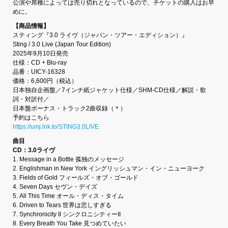
公演や席種によっては売り切れとなっているので、チケットの購入はお早
めに。
【商品情報】
スティング『3.0 ライヴ（ジャパン・ツアー・エディション）』
Sting / 3.0 Live (Japan Tour Edition)
2025年9月10日発売
仕様：CD + Blu-ray
品番：UICY-16328
価格：6,600円（税込）
日本独自企画盤／7インチ紙ジャケット仕様／SHM-CD仕様／解説・歌
詞・対訳付／
日本盤ボーナス・トラック2曲収録（＊）
予約はこちら
https://umj.lnk.to/STING3.0LIVE
曲目
CD：3.0ライヴ
1. Message in a Bottle 孤独のメッセージ
2. Englishman in New York イングリッシュマン・イン・ニューヨーク
3. Fields of Gold フィールズ・オブ・ゴールド
4. Seven Days セヴン・デイズ
5. All This Time オール・ディス・タイム
6. Driven to Tears 世界は悲しすぎる
7. Synchronicity II シンクロニシティーII
8. Every Breath You Take 見つめていたい