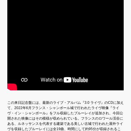
この来日記念盤には、最新のライブ・アルバム『3.0 ライヴ』のCDに加え
て、2022年6月フランス・シャンボール城で行われたライヴ映像『ライ
ヴ・イン・シャンボール』をフル収録したブルーレイが追加され、今回公
開された映像にはその模様が収められている。フランスのロワール渓谷に
ある、ルネッサンスを代表する建築である美しい古城で行われた屋外ライ
ヴを収録したブルーレイには全19曲、時間にして約95分が収録されるこ