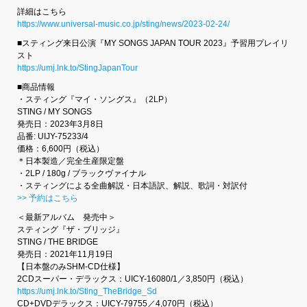
詳細はこちら
https://www.universal-music.co.jp/sting/news/2023-02-24/
■スティング来日公演『MY SONGS JAPAN TOUR 2023』予習用プレイリ
スト
https://umj.lnk.to/StingJapanTour
■商品情報
・スティング『マイ・ソングス』（2LP）
STING / MY SONGS
発売日：2023年3月8日
品番: UIJY-75233/4
価格：6,600円（税込）
＊日本製造／完全生産限定盤
・2LP / 180g / ブラックヴァイナル
・スティングによる全曲解説・日本語訳、解説、歌詞・対訳付
>> 予約はこちら
＜最新アルバム 発売中＞
スティング『ザ・ブリッジ』
STING / THE BRIDGE
発売日：2021年11月19日
【日本盤のみSHM-CD仕様】
2CDスーパー・デラックス：UICY-16080/1／3,850円（税込）
https://umj.lnk.to/Sting_TheBridge_Sd
CD+DVDデラックス：UICY-79755／4,070円（税込）