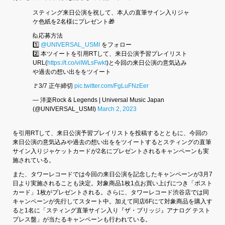
スティング来日公演を祝して、本人の直筆サイン入りジャ
ケ色紙を2名様にプレゼント🎁
🙋応募方法
1️⃣
@UNIVERSAL_USMI
をフォロー
2️⃣ 本ツイートを引用RTして、来日公演予習プレイリスト
URL(
https://t.co/viIWLsFwkt
)と今回の来日公演の意気込み
や過去の想い出ををツイート
🚩3/7 正午締切
pic.twitter.com/FgLuFNzEer
— 洋楽Rock & Legends | Universal Music Japan
(@UNIVERSAL_USMI)
March 2, 2023
を引用RTして、来日公演予習プレイリストを投稿するとともに、今回の
来日公演の意気込みや過去の想い出ををツイートするとスティングの直筆
サイン入りジャケットカードが2名にプレゼントされるキャンペーンも実
施されている。
また、タワーレコードでは今回の来日公演を記念したキャンペーンが3月7
日より実施されることも決定。対象商品1枚1点お買い上げにつき「ポスト
カード」1枚がプレゼントされる。さらに、タワーレコード渋谷店では同
キャンペーンが先行してスタート中。加えて同店6Fにて対象商品を購入す
ると1名に「スティング直筆サイン入り『ザ・ブリッジ』アナログ テスト
プレス盤」が当たるキャンペーンも行われている。