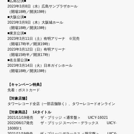
■広島公演■
2023年3月8日（水）広島サンプラザホール
（開場18時／開演19時）
■大阪公演■
2023年3月9日（木）大阪城ホール
（開場18時／開演19時）
■東京公演■
2023年3月11日（土）有明アリーナ ※完売
（開場17時半／開演19時）
2023年3月12日（日）有明アリーナ
（開場15時半／開演17時）
■名古屋公演■
2023年3月14日（火）日本ガイシホール
（開場18時／開演19時）
【キャンペーン特典】
先着：ポストカード
【対象店舗】
タワーレコード全店（一部店舗除く）、タワーレコードオンライン
【対象商品】 14タイトル
2021/11/19発売 ザ・ブリッジ ＜通常盤＞ UICY-16021
2022/06/17発売 ザ・ブリッジ スーパー・デラックス UICY-
16080/１
2021/11/19発売 ザ・ブリッジ デラックス ＜限定盤＞ UICY-