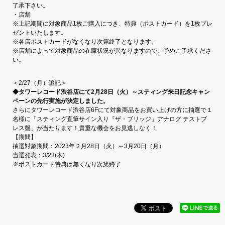
了承下さい。
・店舗
※上記期間に対象商品1枚ご購入につき、特典（ポストカード）を1枚プレ
ゼントいたします。
※各店ポストカードがなくなり次第終了となります。
※店舗によって対象商品の在庫状況が異なりますので、予めご了承くださ
い。
＜2/27（月）追記＞
◆タワーレコード渋谷店にて2月28日（火）～スティング来日記念キャン
ペーンの先行実施が決定しました。
さらにタワーレコード渋谷店6Fにて対象商品をお買い上げの方に抽選で１
名様に「スティング直筆サイン入り『ザ・ブリッジ』アナログ テストプ
レス盤」が当たります！貴重な機会をお見逃しなく！
【期間】
抽選対象期間：2023年２月28日（火）～3月20日（月）
当選発表：3/23(木)
※ポストカード特典は無くなり次第終了