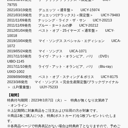
79755
2021/03/19発売 デュエッツ ＜通常盤＞ UICY-15974
2021/03/19発売 デュエッツ(デラックス) ＜限定盤＞ UICY-79483
2011/11/09発売 ナッシング・ライク・ザ・サン UICY-20213
2011/11/09発売 ブルー・タートルの夢 UICY-20212
2012/01/04発売 ベスト・オブ・25イヤーズ ＜通常盤＞ UICY-
10018
2019/10/04発売 マイ・ソングス スペシャル・エディション UICA-
1072
2019/05/24発売 マイ・ソングス UICA-1071
2017/11/10発売 ライヴ・アット・オランピア、パリ （DVD）
UIBO-1145
2017/11/10発売 ライヴ・アット・オランピア、パリ （Blu-ray）
UIXO-1002
2009/09/09発売 ベスト・オブ・スティング & ポリス UICY-8175
2023/3/8発売 マイ・ソングス ＜完全生産限定盤/ブラックヴァイナル
＞（LP/重量盤） UIJY-75233
【期間】
特典付与期間：2023年3月7日（火）～ 特典が無くなり次第終了
・オンライン
※上記期間に対象商品をご注文および出荷の方が対象です。
※商品1枚ご購入につき、特典(ポストカード)を1枚プレゼントいたしま
す。
※各商品ページで特典表記がない場合は特典終了となりますので、予めご