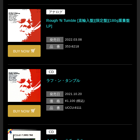
アナログ
Rough ‘N Tumble [直輸入盤][限定盤][180g重量盤
LP]
発売日
2022.03.08
品 番
353-8218
BUY NOW
CD
ラフ・ン・タンブル
発売日
2021.10.20
価 格
¥1,100 (税込)
品 番
UCCU-8111
BUY NOW
CD