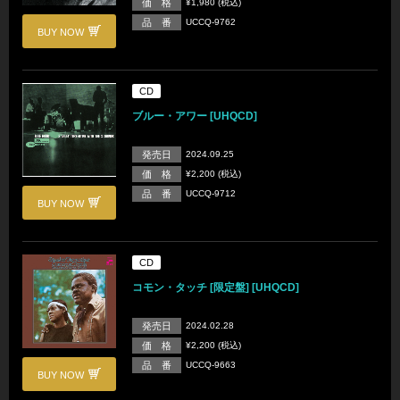
価 格
¥1,980 (税込)
品 番
UCCQ-9762
BUY NOW
CD
ブルー・アワー [UHQCD]
発売日
2024.09.25
価 格
¥2,200 (税込)
品 番
UCCQ-9712
BUY NOW
CD
コモン・タッチ [限定盤] [UHQCD]
発売日
2024.02.28
価 格
¥2,200 (税込)
品 番
UCCQ-9663
BUY NOW