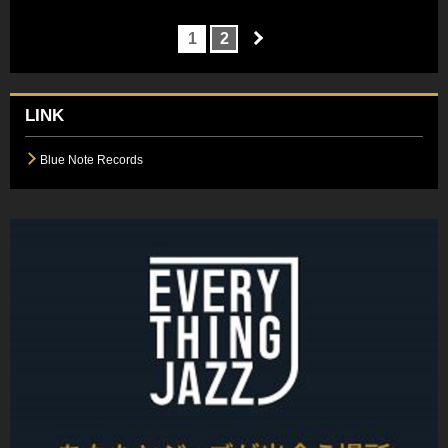
1
2
LINK
Blue Note Records