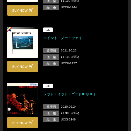
価 格
¥1,100 (税込)
品 番
UCCU-8144
BUY NOW
CD
エイント・ノー・ウェイ
発売日
2021.10.20
価 格
¥1,100 (税込)
品 番
UCCU-8157
BUY NOW
CD
レット・イット・ゴー [UHQCD]
発売日
2020.06.24
価 格
¥1,980 (税込)
品 番
UCCI-9349
BUY NOW