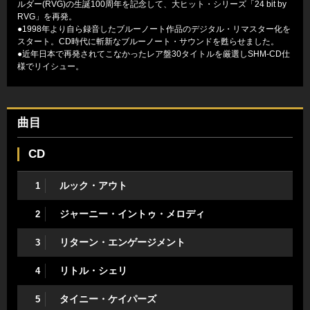
ルダー(RVG)の生誕100周年を記念して、大ヒット・シリーズ「24 bit by
RVG」を再発。
●1998年より自ら録音したブルーノート作品のデジタル・リマスター化を
スタート。CD時代に斬新なブルーノート・サウンドを甦らせました。
●近年日本で再発されてこなかったレア盤30タイトルを厳選しSHM-CD仕
様でリイシュー。
曲目
CD
ルック・アウト
1
ジャーニー・イントゥ・メロディ
2
リターン・エンゲージメント
3
リトル・シェリ
4
タイニー・ケイパーズ
5