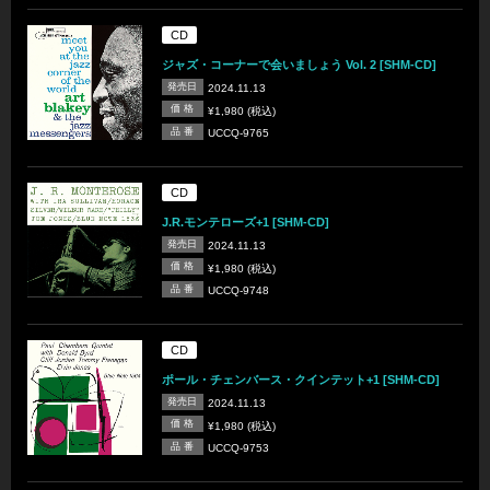
CD
ジャズ・コーナーで会いましょう Vol. 2 [SHM-CD]
発売日
2024.11.13
価 格
¥1,980 (税込)
品 番
UCCQ-9765
CD
J.R.モンテローズ+1 [SHM-CD]
発売日
2024.11.13
価 格
¥1,980 (税込)
品 番
UCCQ-9748
CD
ポール・チェンバース・クインテット+1 [SHM-CD]
発売日
2024.11.13
価 格
¥1,980 (税込)
品 番
UCCQ-9753