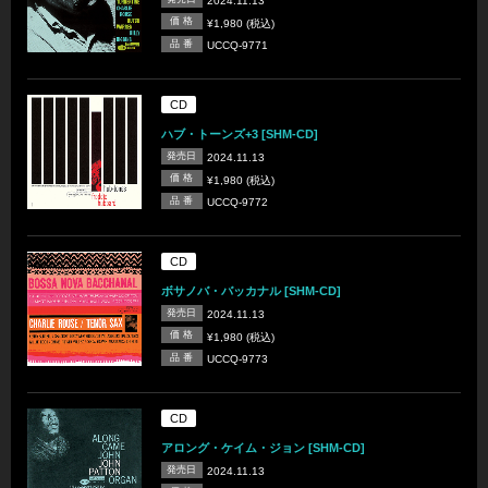
2024.11.13
価 格
¥1,980 (税込)
品 番
UCCQ-9771
CD
ハブ・トーンズ+3 [SHM-CD]
発売日
2024.11.13
価 格
¥1,980 (税込)
品 番
UCCQ-9772
CD
ボサノバ・バッカナル [SHM-CD]
発売日
2024.11.13
価 格
¥1,980 (税込)
品 番
UCCQ-9773
CD
アロング・ケイム・ジョン [SHM-CD]
発売日
2024.11.13