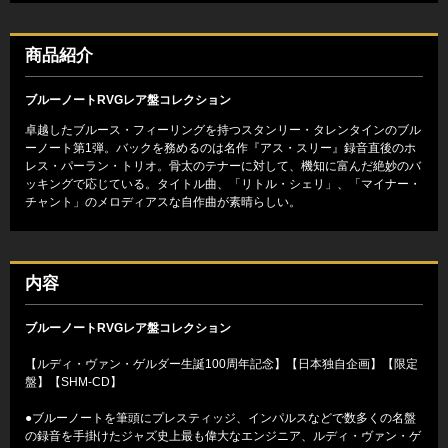
商品紹介
ブルーノートRVGレア盤コレクション
卓越したブルース・フィーリングを持つスタンリー・タレンタインのブル
ーノート第1弾。バックを務めるのは名作『アス・スリー』録音直後のホ
レス・パーラン・トリオ。骨太のテナーに対して、機知に富んだ絶妙のバ
ッキングで応じている。タイトル曲、「リトル・シェリ」、「マイナー・
チャント」のメロディアスな自作曲が素晴らしい。
内容
ブルーノートRVGレア盤コレクション
【ルディ・ヴァン・ゲルダー生誕100周年記念】【日本独自企画】【限定
盤】【SHM-CD】
●ブルーノートを筆頭にプレスティッジ、インパルスなどで数多くの名盤
の録音を手掛けたジャズ史上最も偉大なエンジニア、ルディ・ヴァン・ゲ