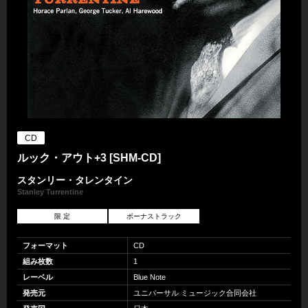
CD
ルック・アウト+3 [SHM-CD]
スタンリー・タレンタイン
Stanley Turrentine
限 定
ボーナストラック
フォーマット
CD
組み枚数
1
レーベル
Blue Note
発売元
ユニバーサル ミュージック合同会社