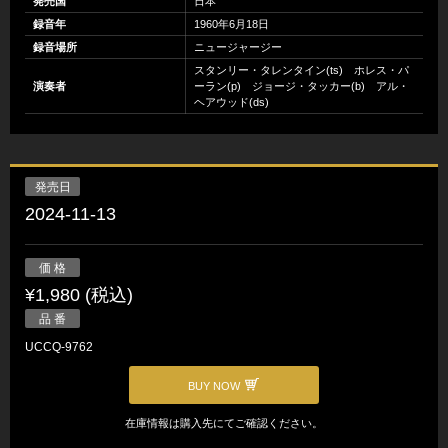
発売国
日本
録音年
1960年6月18日
録音場所
ニュージャージー
スタンリー・タレンタイン(ts) ホレス・パ
演奏者
ーラン(p) ジョージ・タッカー(b) アル・
ヘアウッド(ds)
発売日
2024-11-13
価 格
¥1,980 (税込)
品 番
UCCQ-9762
BUY NOW
在庫情報は購入先にてご確認ください。