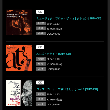
CD
ミュージック・フロム・ザ・コネクション [SHM-CD]
発売日
2024.11.13
価 格
¥1,980 (税込)
品 番
UCCQ-9760
CD
A.T.ズ・デライト [SHM-CD]
発売日
2024.11.13
価 格
¥1,980 (税込)
品 番
UCCQ-9763
CD
ジャズ・コーナーで会いましょう Vol. 1 [SHM-CD]
発売日
2024.11.13
価 格
¥1,980 (税込)
品 番
UCCQ-9764