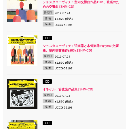
ショスタコーヴィチ：室内交響曲作品110a、弦楽のた
めの交響曲 [SHM-CD]
発売日
2019.07.24
価 格
¥1,870 (税込)
品 番
UCCG-52196
CD
ショスタコーヴィチ：弦楽器と木管楽器のための交響
曲、室内交響曲作品83a [SHM-CD]
発売日
2019.07.24
価 格
¥1,870 (税込)
品 番
UCCG-52197
CD
オネゲル：管弦楽作品集 [SHM-CD]
発売日
2019.07.24
価 格
¥1,870 (税込)
品 番
UCCG-52198
CD