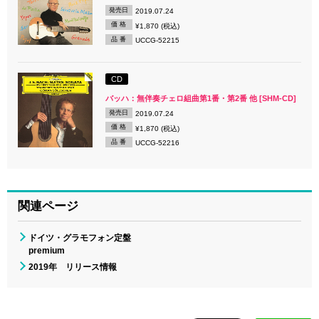
発売日
2019.07.24
価 格
¥1,870 (税込)
品 番
UCCG-52215
CD
バッハ：無伴奏チェロ組曲第1番・第2番 他 [SHM-CD]
発売日
2019.07.24
価 格
¥1,870 (税込)
品 番
UCCG-52216
関連ページ
ドイツ・グラモフォン定盤
premium
2019年 リリース情報