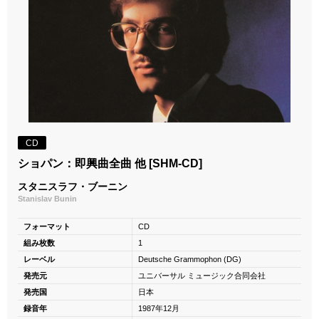
CD
ショパン：即興曲全曲 他 [SHM-CD]
スタニスラフ・ブーニン
Stanislav Bunin
フォーマット
CD
組み枚数
1
レーベル
Deutsche Grammophon (DG)
発売元
ユニバーサル ミュージック合同会社
発売国
日本
録音年
1987年12月