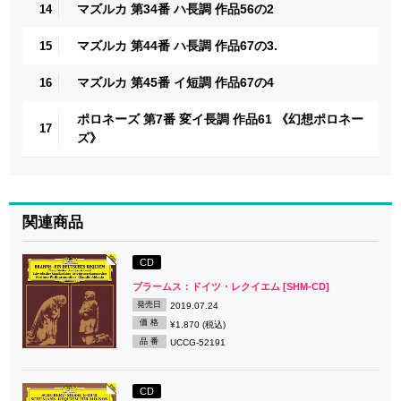
マズルカ 第34番 ハ長調 作品56の2
14
マズルカ 第44番 ハ長調 作品67の3.
15
マズルカ 第45番 イ短調 作品67の4
16
ポロネーズ 第7番 変イ長調 作品61 《幻想ポロネー
17
ズ》
関連商品
CD
ブラームス：ドイツ・レクイエム [SHM-CD]
発売日
2019.07.24
価 格
¥1,870 (税込)
品 番
UCCG-52191
CD