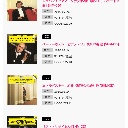
ショパン：ピアノ・ソナタ第2番《葬送》、バラード全
曲 [SHM-CD]
発売日
2019.07.24
価 格
¥1,870 (税込)
品 番
UCCG-52209
CD
ベートーヴェン：ピアノ・ソナタ第32番 他 [SHM-CD]
発売日
2019.07.24
価 格
¥1,870 (税込)
品 番
UCCG-52210
CD
ムソルグスキー：組曲《展覧会の絵》他 [SHM-CD]
発売日
2019.07.24
価 格
¥1,870 (税込)
品 番
UCCG-52211
CD
リスト・リサイタル [SHM-CD]