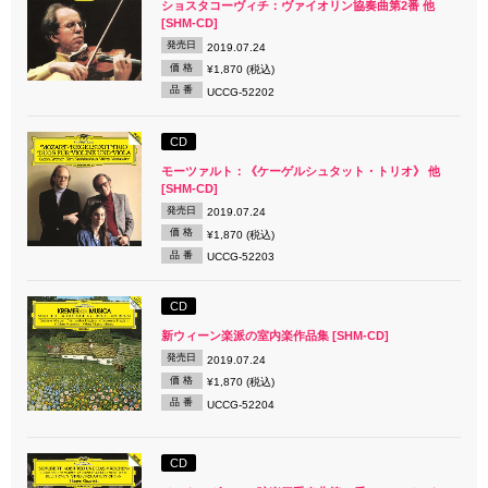
ショスタコーヴィチ：ヴァイオリン協奏曲第2番 他
[SHM-CD]
発売日
2019.07.24
価 格
¥1,870 (税込)
品 番
UCCG-52202
CD
モーツァルト：《ケーゲルシュタット・トリオ》 他
[SHM-CD]
発売日
2019.07.24
価 格
¥1,870 (税込)
品 番
UCCG-52203
CD
新ウィーン楽派の室内楽作品集 [SHM-CD]
発売日
2019.07.24
価 格
¥1,870 (税込)
品 番
UCCG-52204
CD