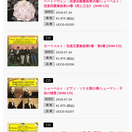
ベートーヴェン：弦楽四重奏曲第16番/シューベルト：
弦楽四重奏曲第14番《死と乙女》 [SHM-CD]
発売日
2019.07.24
価 格
¥1,870 (税込)
品 番
UCCG-52205
CD
モーツァルト：弦楽五重奏曲第5番・第6番 [SHM-CD]
発売日
2019.07.24
価 格
¥1,870 (税込)
品 番
UCCG-52206
CD
シューベルト：ピアノ・ソナタ第21番/シューマン：子
供の情景 [SHM-CD]
発売日
2019.07.24
価 格
¥1,870 (税込)
品 番
UCCG-52207
CD