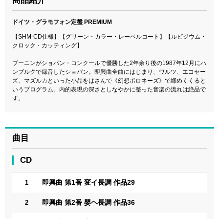
商品紹介
ドイツ・グラモフォン定盤 PREMIUM
【SHM-CD仕様】【グリーン・カラー・レーベルコート】【ルビジウム・
クロック・カッティング】
ブーニンがショパン・コンクールで優勝した2年余り後の1987年12月にハ
ンブルクで録音したショパン。即興曲全曲にはじまり、ワルツ、エコセー
ズ、マズルカといった小品をはさんで《幻想ポロネーズ》で締めくくると
いうプログラム。内的表現の深さとしなやかに整った音楽の流れは絶品で
す。
曲目
CD
即興曲 第1番 変イ長調 作品29
1
即興曲 第2番 嬰ヘ長調 作品36
2