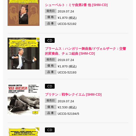
シューベルト：ミサ曲第2番 他 [SHM-CD]
発売日
2019.07.24
価 格
¥1,870 (税込)
品 番
UCCG-52192
CD
ブラームス：ハンガリー舞曲集/ドヴォルザーク：交響
的変奏曲、チェコ組曲 [SHM-CD]
発売日
2019.07.24
価 格
¥1,870 (税込)
品 番
UCCG-52193
CD
ブリテン：戦争レクイエム [SHM-CD]
発売日
2019.07.24
価 格
¥2,530 (税込)
品 番
UCCG-52194/5
CD