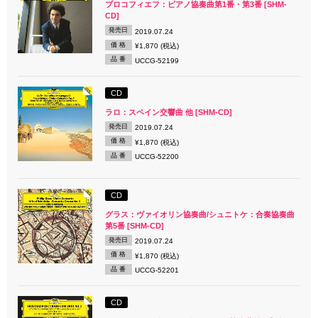
プロコフィエフ：ピアノ協奏曲第1番・第3番 [SHM-
CD]
発売日
2019.07.24
価 格
¥1,870 (税込)
品 番
UCCG-52199
CD
ラロ：スペイン交響曲 他 [SHM-CD]
発売日
2019.07.24
価 格
¥1,870 (税込)
品 番
UCCG-52200
CD
グラス：ヴァイオリン協奏曲/シュニトケ：合奏協奏曲
第5番 [SHM-CD]
発売日
2019.07.24
価 格
¥1,870 (税込)
品 番
UCCG-52201
CD