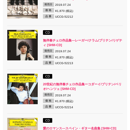
発売日
2019.07.24
価 格
¥1,870 (税込)
品 番
UCCG-52212
CD
無伴奏チェロ作品集―レーガー/クラム/ブリテン/リゲテ
ィ [SHM-CD]
発売日
2019.07.24
価 格
¥1,870 (税込)
品 番
UCCG-52213
CD
20世紀の無伴奏チェロ作品集ーコダーイ/ブリテン/ベリ
オ/ヘンツェ [SHM-CD]
発売日
2019.07.24
価 格
¥1,870 (税込)
品 番
UCCG-52214
CD
愛のロマンス―スペイン・ギター名曲集 [SHM-CD]