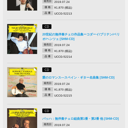
発売日
2019.07.24
価 格
¥1,870 (税込)
品 番
UCCG-52213
CD
20世紀の無伴奏チェロ作品集ーコダーイ/ブリテン/ベリ
オ/ヘンツェ [SHM-CD]
発売日
2019.07.24
価 格
¥1,870 (税込)
品 番
UCCG-52214
CD
愛のロマンス―スペイン・ギター名曲集 [SHM-CD]
発売日
2019.07.24
価 格
¥1,870 (税込)
品 番
UCCG-52215
CD
バッハ：無伴奏チェロ組曲第1番・第2番 他 [SHM-CD]
発売日
2019.07.24