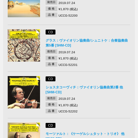
発売日
2019.07.24
価 格
¥1,870 (税込)
品 番
UCCG-52200
CD
グラス：ヴァイオリン協奏曲/シュニトケ：合奏協奏曲
第5番 [SHM-CD]
発売日
2019.07.24
価 格
¥1,870 (税込)
品 番
UCCG-52201
CD
ショスタコーヴィチ：ヴァイオリン協奏曲第2番 他
[SHM-CD]
発売日
2019.07.24
価 格
¥1,870 (税込)
品 番
UCCG-52202
CD
モーツァルト：《ケーゲルシュタット・トリオ》 他