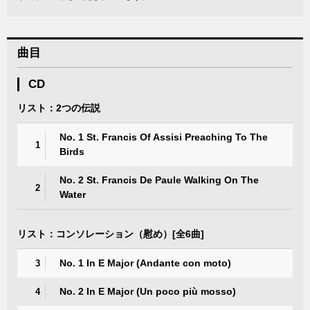
曲目
CD
リスト：2つの伝説
No. 1 St. Francis Of Assisi Preaching To The
1
Birds
No. 2 St. Francis De Paule Walking On The
2
Water
リスト：コンソレーション（慰め）[全6曲]
No. 1 In E Major (Andante con moto)
3
No. 2 In E Major (Un poco più mosso)
4