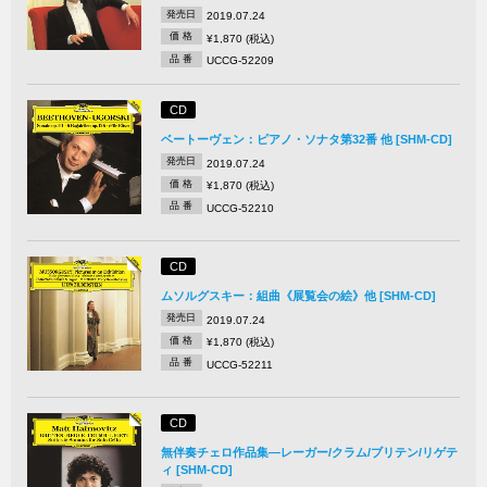
発売日
2019.07.24
価 格
¥1,870 (税込)
品 番
UCCG-52209
CD
ベートーヴェン：ピアノ・ソナタ第32番 他 [SHM-CD]
発売日
2019.07.24
価 格
¥1,870 (税込)
品 番
UCCG-52210
CD
ムソルグスキー：組曲《展覧会の絵》他 [SHM-CD]
発売日
2019.07.24
価 格
¥1,870 (税込)
品 番
UCCG-52211
CD
無伴奏チェロ作品集―レーガー/クラム/ブリテン/リゲテ
ィ [SHM-CD]