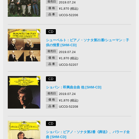
発売日
2019.07.24
価 格
¥1,870 (税込)
品 番
UCCG-52206
CD
シューベルト：ピアノ・ソナタ第21番/シューマン：子
供の情景 [SHM-CD]
発売日
2019.07.24
価 格
¥1,870 (税込)
品 番
UCCG-52207
CD
ショパン：即興曲全曲 他 [SHM-CD]
発売日
2019.07.24
価 格
¥1,870 (税込)
品 番
UCCG-52208
CD
ショパン：ピアノ・ソナタ第2番《葬送》、バラード全
曲 [SHM-CD]