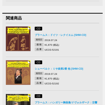
関連商品
CD
ブラームス：ドイツ・レクイエム [SHM-CD]
発売日
2019.07.24
価 格
¥1,870 (税込)
品 番
UCCG-52191
CD
シューベルト：ミサ曲第2番 他 [SHM-CD]
発売日
2019.07.24
価 格
¥1,870 (税込)
品 番
UCCG-52192
CD
ブラームス：ハンガリー舞曲集/ドヴォルザーク：交響