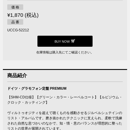
価 格
¥1,870 (税込)
品 番
UCCG-52212
BUY NOW
在庫情報は購入先にてご確認ください。
商品紹介
ドイツ・グラモフォン定盤 PREMIUM
【SHM-CD仕様】【グリーン・カラー・レーベルコート】【ルビジウム・
クロック・カッティング】
ヴィルトゥオジティを超えて聴くものを感動させるジルベルシュテインの
リスト・アルバムです。磨き抜かれたテクニックに支えられ、柔軟で洗練
された自然な息づかいのなかで、知・情・意のバランスが理想的に整った
リストの世界が展開されています。