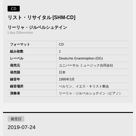
CD
リスト・リサイタル [SHM-CD]
リーリャ・ジルベルシュテイン
Lilya Zilberstein
フォーマット
CD
組み枚数
1
レーベル
Deutsche Grammophon (DG)
発売元
ユニバーサル ミュージック合同会社
発売国
日本
録音年
1995年3月
録音場所
ベルリン、イエス・キリスト教会
演奏者
リーリャ・ジルベルシュテイン（ピアノ）
発売日
2019-07-24