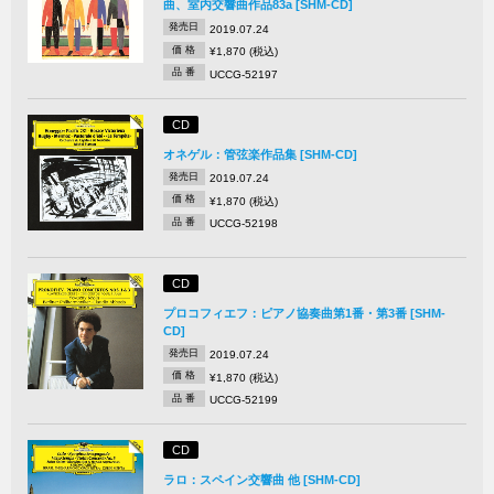
曲、室内交響曲作品83a [SHM-CD]
発売日
2019.07.24
価 格
¥1,870 (税込)
品 番
UCCG-52197
CD
オネゲル：管弦楽作品集 [SHM-CD]
発売日
2019.07.24
価 格
¥1,870 (税込)
品 番
UCCG-52198
CD
プロコフィエフ：ピアノ協奏曲第1番・第3番 [SHM-
CD]
発売日
2019.07.24
価 格
¥1,870 (税込)
品 番
UCCG-52199
CD
ラロ：スペイン交響曲 他 [SHM-CD]