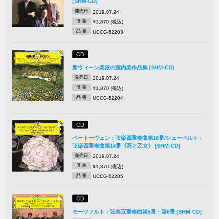
[SHM-CD]
発売日
2019.07.24
価 格
¥1,870 (税込)
品 番
UCCG-52203
CD
新ウィーン楽派の室内楽作品集 [SHM-CD]
発売日
2019.07.24
価 格
¥1,870 (税込)
品 番
UCCG-52204
CD
ベートーヴェン：弦楽四重奏曲第16番/シューベルト：
弦楽四重奏曲第14番《死と乙女》 [SHM-CD]
発売日
2019.07.24
価 格
¥1,870 (税込)
品 番
UCCG-52205
CD
モーツァルト：弦楽五重奏曲第5番・第6番 [SHM-CD]