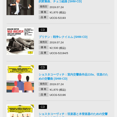
的変奏曲、チェコ組曲 [SHM-CD]
発売日
2019.07.24
価 格
¥1,870 (税込)
品 番
UCCG-52193
CD
ブリテン：戦争レクイエム [SHM-CD]
発売日
2019.07.24
価 格
¥2,530 (税込)
品 番
UCCG-52194/5
CD
ショスタコーヴィチ：室内交響曲作品110a、弦楽のた
めの交響曲 [SHM-CD]
発売日
2019.07.24
価 格
¥1,870 (税込)
品 番
UCCG-52196
CD
ショスタコーヴィチ：弦楽器と木管楽器のための交響