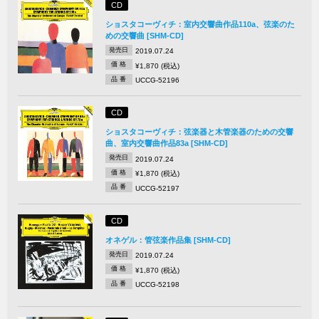
CD
ショスタコーヴィチ：室内交響曲作品110a、弦楽のた
めの交響曲 [SHM-CD]
発売日
2019.07.24
価 格
¥1,870 (税込)
品 番
UCCG-52196
CD
ショスタコーヴィチ：弦楽器と木管楽器のための交響
曲、室内交響曲作品83a [SHM-CD]
発売日
2019.07.24
価 格
¥1,870 (税込)
品 番
UCCG-52197
CD
オネゲル：管弦楽作品集 [SHM-CD]
発売日
2019.07.24
価 格
¥1,870 (税込)
品 番
UCCG-52198