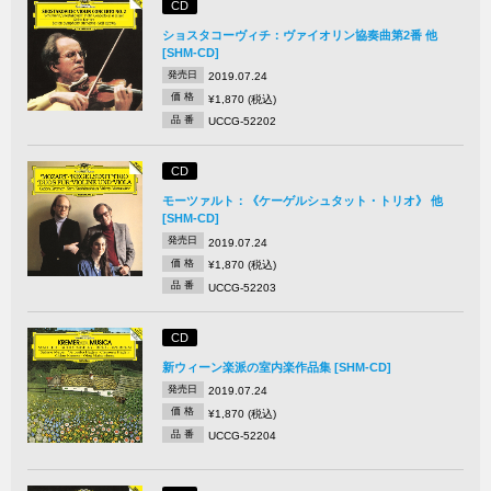
CD
ショスタコーヴィチ：ヴァイオリン協奏曲第2番 他
[SHM-CD]
発売日
2019.07.24
価 格
¥1,870 (税込)
品 番
UCCG-52202
CD
モーツァルト：《ケーゲルシュタット・トリオ》 他
[SHM-CD]
発売日
2019.07.24
価 格
¥1,870 (税込)
品 番
UCCG-52203
CD
新ウィーン楽派の室内楽作品集 [SHM-CD]
発売日
2019.07.24
価 格
¥1,870 (税込)
品 番
UCCG-52204