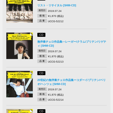
リスト・リサイタル [SHM-CD]
発売日
2019.07.24
価 格
¥1,870 (税込)
品 番
UCCG-52212
CD
無伴奏チェロ作品集―レーガー/クラム/ブリテン/リゲテ
ィ [SHM-CD]
発売日
2019.07.24
価 格
¥1,870 (税込)
品 番
UCCG-52213
CD
20世紀の無伴奏チェロ作品集ーコダーイ/ブリテン/ベリ
オ/ヘンツェ [SHM-CD]
発売日
2019.07.24
価 格
¥1,870 (税込)
品 番
UCCG-52214
CD