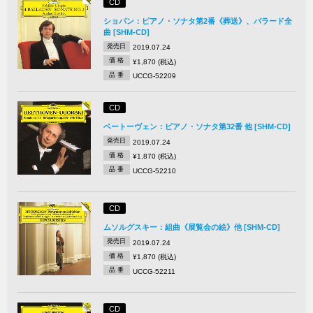
CD
ショパン：ピアノ・ソナタ第2番《葬送》、バラード全
曲 [SHM-CD]
発売日
2019.07.24
価 格
¥1,870 (税込)
品 番
UCCG-52209
CD
ベートーヴェン：ピアノ・ソナタ第32番 他 [SHM-CD]
発売日
2019.07.24
価 格
¥1,870 (税込)
品 番
UCCG-52210
CD
ムソルグスキー：組曲《展覧会の絵》他 [SHM-CD]
発売日
2019.07.24
価 格
¥1,870 (税込)
品 番
UCCG-52211
CD