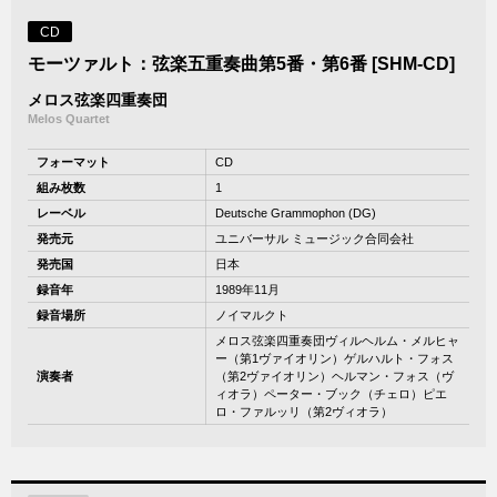
CD
モーツァルト：弦楽五重奏曲第5番・第6番 [SHM-CD]
メロス弦楽四重奏団
Melos Quartet
フォーマット
CD
組み枚数
1
レーベル
Deutsche Grammophon (DG)
発売元
ユニバーサル ミュージック合同会社
発売国
日本
録音年
1989年11月
録音場所
ノイマルクト
メロス弦楽四重奏団ヴィルヘルム・メルヒャ
ー（第1ヴァイオリン）ゲルハルト・フォス
演奏者
（第2ヴァイオリン）ヘルマン・フォス（ヴ
ィオラ）ペーター・ブック（チェロ）ピエ
ロ・ファルッリ（第2ヴィオラ）