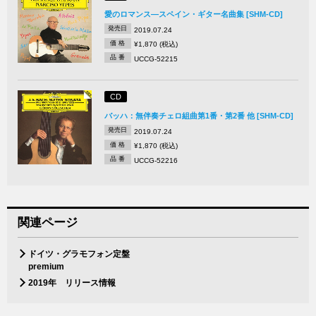
愛のロマンス―スペイン・ギター名曲集 [SHM-CD]
発売日
2019.07.24
価 格
¥1,870 (税込)
品 番
UCCG-52215
CD
バッハ：無伴奏チェロ組曲第1番・第2番 他 [SHM-CD]
発売日
2019.07.24
価 格
¥1,870 (税込)
品 番
UCCG-52216
関連ページ
ドイツ・グラモフォン定盤
premium
2019年 リリース情報