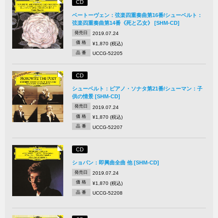
CD
ベートーヴェン：弦楽四重奏曲第16番/シューベルト：
弦楽四重奏曲第14番《死と乙女》 [SHM-CD]
発売日
2019.07.24
価 格
¥1,870 (税込)
品 番
UCCG-52205
CD
シューベルト：ピアノ・ソナタ第21番/シューマン：子
供の情景 [SHM-CD]
発売日
2019.07.24
価 格
¥1,870 (税込)
品 番
UCCG-52207
CD
ショパン：即興曲全曲 他 [SHM-CD]
発売日
2019.07.24
価 格
¥1,870 (税込)
品 番
UCCG-52208