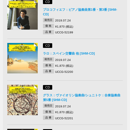
CD
プロコフィエフ：ピアノ協奏曲第1番・第3番 [SHM-
CD]
発売日
2019.07.24
価 格
¥1,870 (税込)
品 番
UCCG-52199
CD
ラロ：スペイン交響曲 他 [SHM-CD]
発売日
2019.07.24
価 格
¥1,870 (税込)
品 番
UCCG-52200
CD
グラス：ヴァイオリン協奏曲/シュニトケ：合奏協奏曲
第5番 [SHM-CD]
発売日
2019.07.24
価 格
¥1,870 (税込)
品 番
UCCG-52201