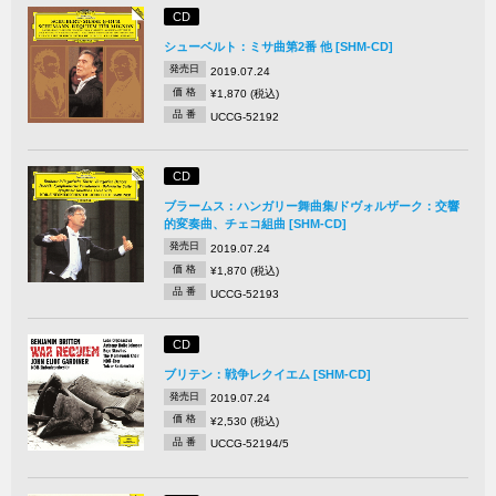
CD
シューベルト：ミサ曲第2番 他 [SHM-CD]
発売日
2019.07.24
価 格
¥1,870 (税込)
品 番
UCCG-52192
CD
ブラームス：ハンガリー舞曲集/ドヴォルザーク：交響
的変奏曲、チェコ組曲 [SHM-CD]
発売日
2019.07.24
価 格
¥1,870 (税込)
品 番
UCCG-52193
CD
ブリテン：戦争レクイエム [SHM-CD]
発売日
2019.07.24
価 格
¥2,530 (税込)
品 番
UCCG-52194/5