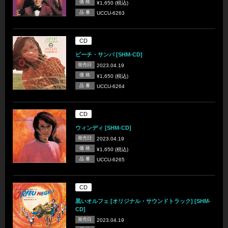
価 格
¥1,650 (税込)
品 番
UCCU-6263
CD
ビーチ・サンバ [SHM-CD]
発売日
2023.04.19
価 格
¥1,650 (税込)
品 番
UCCU-6264
CD
ウィンディ [SHM-CD]
発売日
2023.04.19
価 格
¥1,650 (税込)
品 番
UCCU-6265
CD
黒いオルフェ [オリジナル・サウンドトラック] [SHM-
CD]
発売日
2023.04.19