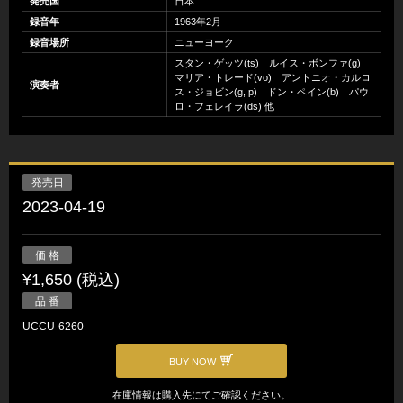
発売国
日本
録音年
1963年2月
録音場所
ニューヨーク
スタン・ゲッツ(ts) ルイス・ボンファ(g)
マリア・トレード(vo) アントニオ・カルロ
演奏者
ス・ジョビン(g, p) ドン・ペイン(b) パウ
ロ・フェレイラ(ds) 他
発売日
2023-04-19
価 格
¥1,650 (税込)
品 番
UCCU-6260
BUY NOW
在庫情報は購入先にてご確認ください。