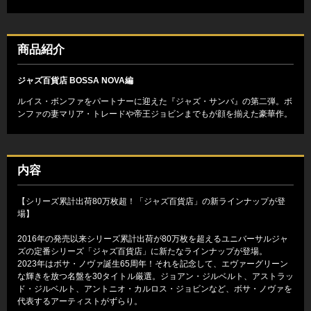
商品紹介
ジャズ百貨店 BOSSA NOVA編
ルイス・ボンファをパートナーに迎えた『ジャズ・サンバ』の第二弾。ボ
ンファの妻マリア・トレードや帝王ジョビンまでもが顔を揃えた豪華作。
内容
【シリーズ累計出荷80万枚超！「ジャズ百貨店」の新ラインナップが登
場】
2016年の発売以来シリーズ累計出荷が80万枚を超えるユニバーサルジャ
ズの定番シリーズ「ジャズ百貨店」に新たなラインナップが登場。
2023年はボサ・ノヴァ誕生65周年！それを記念して、エヴァーグリーン
な輝きを放つ名盤を30タイトル厳選。ジョアン・ジルベルト、アストラッ
ド・ジルベルト、アントニオ・カルロス・ジョビンなど、ボサ・ノヴァを
代表するアーティストがずらり。