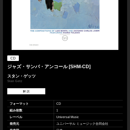
CD
ジャズ・サンバ・アンコール [SHM-CD]
スタン・ゲッツ
Stan Getz
解 説
フォーマット
CD
組み枚数
1
レーベル
Universal Music
発売元
ユニバーサル ミュージック合同会社