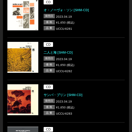
CD
オ・ノーヴォ・ソン [SHM-CD]
発売日
2023.04.19
価 格
¥1,650 (税込)
品 番
UCCU-6281
CD
二人と海 [SHM-CD]
発売日
2023.04.19
価 格
¥1,650 (税込)
品 番
UCCU-6282
CD
サンバ・ブリン [SHM-CD]
発売日
2023.04.19
価 格
¥1,650 (税込)
品 番
UCCU-6283
CD