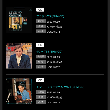
CD
ブラジル'65 [SHM-CD]
発売日
2023.04.19
価 格
¥1,650 (税込)
品 番
UCCU-6275
CD
サンバ '68 [SHM-CD]
発売日
2023.04.19
価 格
¥1,650 (税込)
品 番
UCCU-6276
CD
モンド・ミュージカル Vol. 1 [SHM-CD]
発売日
2023.04.19
価 格
¥1,650 (税込)
品 番
UCCU-6277