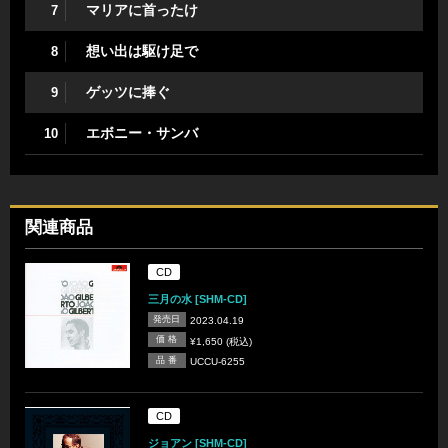
マリアに首ったけ
7
想い出は駆け足で
8
ゲッツに捧ぐ
9
エボニー・サンバ
10
関連商品
CD
三月の水 [SHM-CD]
発売日
2023.04.19
価 格
¥1,650 (税込)
品 番
UCCU-6255
CD
ジョアン [SHM-CD]