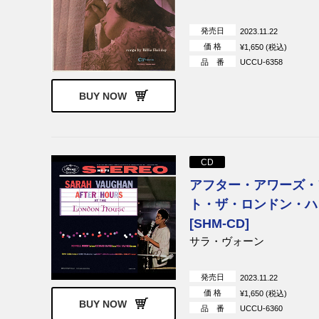
モニカ・ゼタールンド
カーリン・ク
ディジー・ガレスピー / ダブ
サミー・デイヴィ
発売日
2023.11.22
ル・シックス・オブ・パリ
ント・ベイシ
価 格
¥1,650 (税込)
マンハッタン・トランスファ
ビル・エヴァ
品 番
UCCU-6358
ー
ザ・グレイト・ジャズ・トリ
ユタ・ヒップ
BUY NOW
オ
ケニー・ドリュー
秋吉敏子
オスカー・ピーターソン
エロール・ガ
ザ・スリー・サウンズ
ボブ・ブルッ
CD
クレア・フィッシャー
アーマッド・
アフター・アワーズ・
オ
ト・ザ・ロンドン・ハ
ホレス・パーラン
ポール・ブレ
[SHM-CD]
ルネ・ユルトルジェ
ミシェル・ル
サラ・ヴォーン
フィニアス・ニューボーンJr.
ハンプトン・
リターン・トゥ・フォーエヴ
チック・コリ
ァー
発売日
2023.11.22
デイヴ・グルーシン、リー・
アール・クル
価 格
¥1,650 (税込)
BUY NOW
リトナー
品 番
UCCU-6360