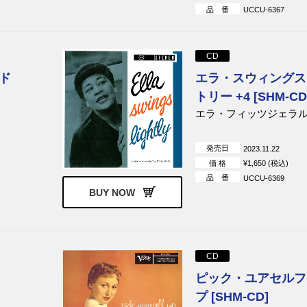
品 番
UCCU-6367
CD
ド
エラ・スウィングス
トリー +4 [SHM-CD
エラ・フィッツジェラ
発売日
2023.11.22
価 格
¥1,650 (税込)
品 番
UCCU-6369
BUY NOW
CD
ピック・ユアセルフ
プ [SHM-CD]