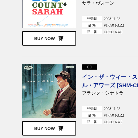
サラ・ヴォーン
発売日
2023.11.22
価 格
¥1,650 (税込)
品 番
UCCU-6370
BUY NOW
CD
イン・ザ・ウィー・ス
ル・アワーズ [SHM-C
フランク・シナトラ
発売日
2023.11.22
価 格
¥1,650 (税込)
品 番
UCCU-6372
BUY NOW