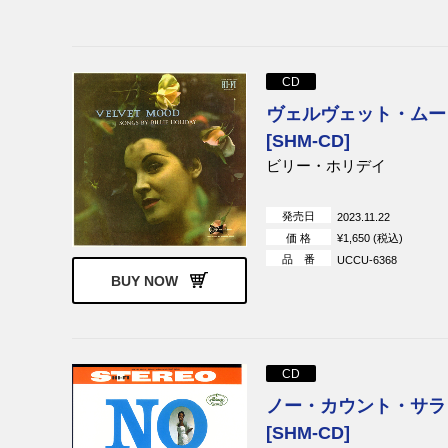
CD
ヴェルヴェット・ムー
[SHM-CD]
ビリー・ホリデイ
発売日
2023.11.22
価 格
¥1,650 (税込)
品 番
UCCU-6368
BUY NOW
CD
ノー・カウント・サラ
[SHM-CD]