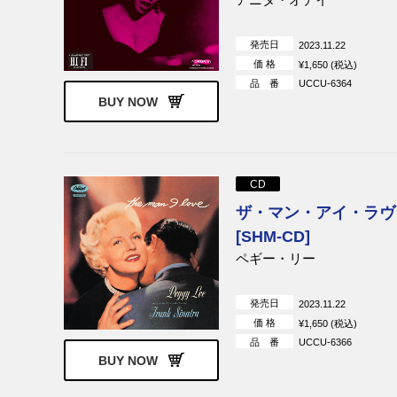
発売日
2023.11.22
価 格
¥1,650 (税込)
品 番
UCCU-6364
BUY NOW
CD
ザ・マン・アイ・ラヴ 
[SHM-CD]
ペギー・リー
発売日
2023.11.22
価 格
¥1,650 (税込)
品 番
UCCU-6366
BUY NOW