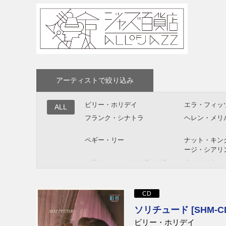
アーティストで絞り込み
ビリー・ホリデイ
エラ・フィッ
ALL
フランク・シナトラ
ヘレン・メリ
ペギー・リー
ナット・キン
ージ・シアリ
エラ・フィッツジェラルド/ル
ナット・キン
イ・アームストロング
シャーリー・ホーン
マリーナ・シ
CD
マット・デニス
アン・バート
ソリチュード [SHM-C
ビリー・ホリデイ