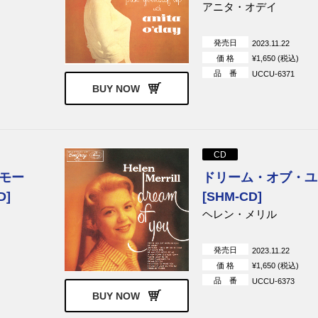
アニタ・オデイ
発売日
2023.11.22
価 格
¥1,650 (税込)
品 番
UCCU-6371
BUY NOW
CD
モー
ドリーム・オブ・ユ
D]
[SHM-CD]
ヘレン・メリル
発売日
2023.11.22
価 格
¥1,650 (税込)
品 番
UCCU-6373
BUY NOW