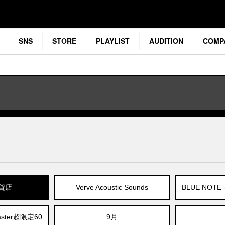
SNS
STORE
PLAYLIST
AUDITION
COMP
貨店
Verve Acoustic Sounds
BLUE NOT
master超限定60
9月