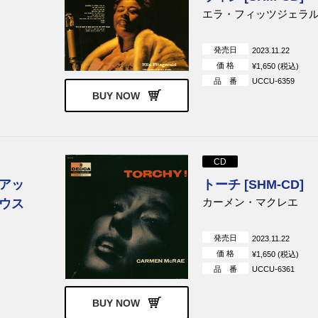
ローグ
ジョニー・ハートマン
ジャッキー＆ロイ
エラ・フィッツジェラ
ス Jr. / カウ
エラ・フィッツジェラルド,ジ
マーク・マーフィー
ー
ョー・パス
発売日
2023.11.22
ンス
ハービー・ハンコック
オスカー・ピーターソ
価 格
¥1,650 (税込)
リオ
品 番
UCCU-6359
ビル・エヴァンス・トリオ
デューク・ジョーダン
BUY NOW
デューク・ピアソン
フレディ・レッド
ーナー
ハンク・ジョーンズ
ジョージ・シアリング
クマイヤー
ウィントン・ケリー
レイ・ブライアント
CD
ジャマル・トリ
ラムゼイ・ルイス
ジョー・サンプル
アッ
トーチ [SHM-CD]
カーメン・マクレエ
ウス
イ
ロレイン・ゲラー
ロンネル・ブライト
グラン
ピム・ヤコブス・トリオ
レッド・ガーランド
発売日
2023.11.22
ホーズ
アンドレ・プレヴィン
アルフォンズ・ムゾー
価 格
¥1,650 (税込)
ア
チャック・マンジョーネ
デイヴ・グルーシン
品 番
UCCU-6361
ー
エディ・ヘンダーソン
グローヴァー・ワシントン
BUY NOW