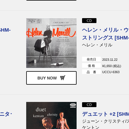
レーナ
マイケル・ブレッカー
ニール・ラーセン
ズ
ブレッカー・ブラザーズ
クルセイダーズ
CD
ケッツ
ジョアン・ジルベルト
スタン・ゲッツ
HM-
ヘレン・メリル・ウ
ンダレイ
ヴァリアス・アーティスト
アントニオ・カルロス
ストリングス [SHM-
ビン
ヘレン・メリル
ファ
ワンダ・ヂ・サー
マルコス・ヴァーリ
発売日
2023.11.22
アルメイダ
メイレリス・イ・オス・コ
タンバ4
パ・シンコ
価 格
¥1,650 (税込)
品 番
UCCU-6363
BUY NOW
CD
ニタ･
デュエット +2 [SHM
ジューン・クリスティ/
ケントン