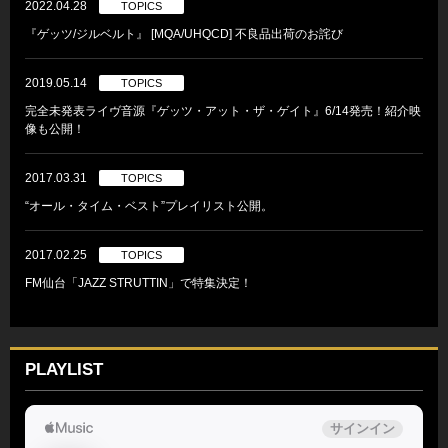
2022.04.28
TOPICS
『ゲッツ/ジルベルト』 [MQA/UHQCD] 不良品出荷のお詫び
2019.05.14
TOPICS
完全未発表ライヴ音源『ゲッツ・アット・ザ・ゲイト』6/14発売！紹介映
像も公開！
2017.03.31
TOPICS
“オール・タイム・ベスト”プレイリスト公開。
2017.02.25
TOPICS
FM仙台「JAZZ STRUTTIN」で特集決定！
PLAYLIST