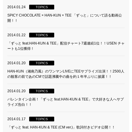
2014.01.24
TOPICS
SPICY CHOCOLATE × HAN-KUN × TEE 「ずっと」について語る動画公
開！！
2014.01.22
TOPICS
「ずっと feat.HAN-KUN & TEE」配信チャート7週連続1位！！USEN チャ
ートも1位獲得！
2014.01.20
TOPICS
HAN-KUN（湘南乃風）のワンマンLIVEにTEEサプライズ出演！！2500人
の観客の前であのCMで話題沸騰中の曲を約１年半ぶりに披露！！
2014.01.20
TOPICS
バレンタイン企画！「ずっと feat.HAN-KUN & TEE」で大好きな人へサプ
ライズ告白！！
2014.01.17
TOPICS
「ずっと feat. HAN-KUN & TEE (CM ver.)」歌詞付きビデオ公開！！