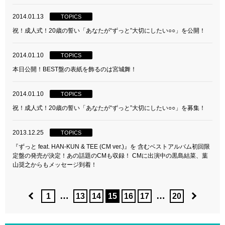
2014.01.13
TOPICS
祝！成人式！20歳の誓い「あなたが“ずっと”大切にしたい○○」を公開！
2014.01.10
TOPICS
本日公開！BEST盤の表紙を飾るのは宮城舞！
2014.01.10
TOPICS
祝！成人式！20歳の誓い「あなたが“ずっと”大切にしたい○○」を募集！
2013.12.25
TOPICS
『ずっと feat. HAN-KUN & TEE (CM ver.)』を 含むベストアルバム初回限
定盤の発売が決定！あの話題のCMも収録！ CMに出演中の黒島結菜、葉
山奨之からもメッセージ到着！
…
…
1
13
14
15
16
17
20