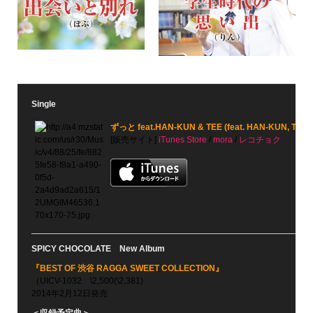
Single
ずっと feat.HAN-KUN & TEE (feat. HAN-KUN, TEE)
[販売サイト]
iTunes Store
/
mora
/
レコチョク
SPICY CHOCOLATE New Album
『BEST OF 渋谷 RAGGA SWEET COLLECTION』
（UICV-1032 \2,500(\2,381)
2014年2月12日発売
＜収録予定曲＞