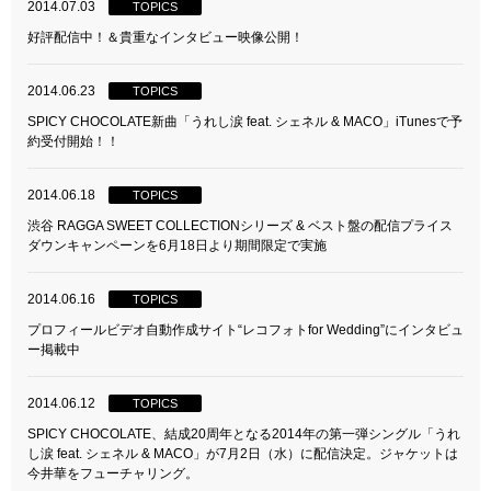
2014.07.03
TOPICS
好評配信中！＆貴重なインタビュー映像公開！
2014.06.23
TOPICS
SPICY CHOCOLATE新曲「うれし涙 feat. シェネル & MACO」iTunesで予
約受付開始！！
2014.06.18
TOPICS
渋谷 RAGGA SWEET COLLECTIONシリーズ & ベスト盤の配信プライス
ダウンキャンペーンを6月18日より期間限定で実施
2014.06.16
TOPICS
プロフィールビデオ自動作成サイト“レコフォトfor Wedding”にインタビュ
ー掲載中
2014.06.12
TOPICS
SPICY CHOCOLATE、結成20周年となる2014年の第一弾シングル「うれ
し涙 feat. シェネル & MACO」が7月2日（水）に配信決定。ジャケットは
今井華をフューチャリング。