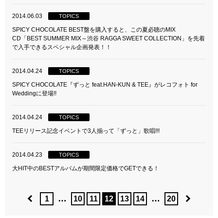
2014.06.03
TOPICS
SPICY CHOCOLATE BEST盤を購入すると、この夏必聴のMIX
CD「BEST SUMMER MIX～渋谷 RAGGA SWEET COLLECTION」を先着
で入手できるスペシャル企画発表！！
2014.04.24
TOPICS
SPICY CHOCOLATE『ずっと feat.HAN-KUN & TEE』がレコフォト for
Weddingに登場!!
2014.04.24
TOPICS
TEEリリース記念イベントで3人揃って「ずっと」歌唱!!!
2014.04.23
TOPICS
大HIT中のBESTアルバムが期間限定価格でGETできる！
…
…
1
10
11
12
13
14
20