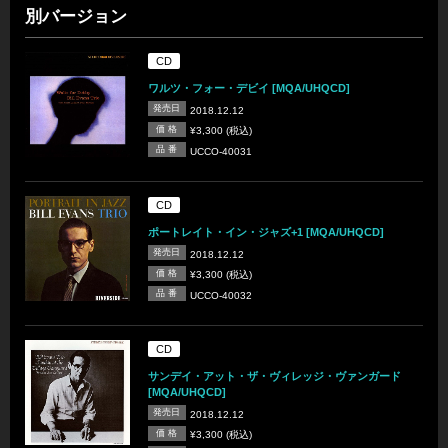
別バージョン
CD
ワルツ・フォー・デビイ [MQA/UHQCD]
発売日
2018.12.12
価 格
¥3,300 (税込)
品 番
UCCO-40031
CD
ポートレイト・イン・ジャズ+1 [MQA/UHQCD]
発売日
2018.12.12
価 格
¥3,300 (税込)
品 番
UCCO-40032
CD
サンデイ・アット・ザ・ヴィレッジ・ヴァンガード
[MQA/UHQCD]
発売日
2018.12.12
価 格
¥3,300 (税込)