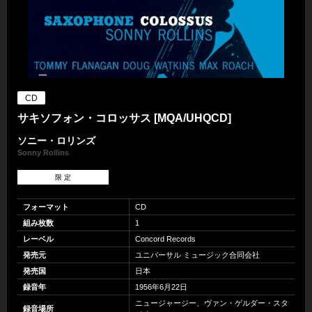
CD
サキソフォン・コロッサス [MQA/UHQCD]
ソニー・ロリンズ
Sonny Rollins
限 定
フォーマット
CD
組み枚数
1
レーベル
Concord Records
発売元
ユニバーサル ミュージック合同会社
発売国
日本
録音年
1956年6月22日
ニュージャージー、ヴァン・ゲルダー・スタ
録音場所