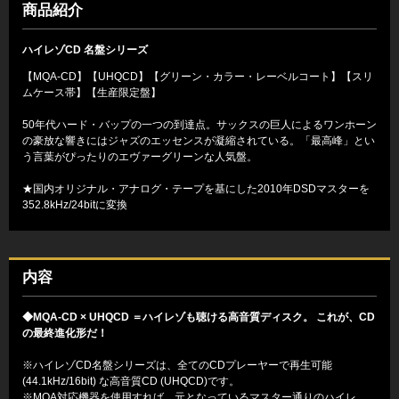
商品紹介
ハイレゾCD 名盤シリーズ
【MQA-CD】【UHQCD】【グリーン・カラー・レーベルコート】【スリ
ムケース帯】【生産限定盤】
50年代ハード・バップの一つの到達点。サックスの巨人によるワンホーン
の豪放な響きにはジャズのエッセンスが凝縮されている。「最高峰」とい
う言葉がぴったりのエヴァーグリーンな人気盤。
★国内オリジナル・アナログ・テープを基にした2010年DSDマスターを
352.8kHz/24bitに変換
内容
◆MQA-CD × UHQCD ＝ハイレゾも聴ける高音質ディスク。 これが、CD
の最終進化形だ！
※ハイレゾCD名盤シリーズは、全てのCDプレーヤーで再生可能
(44.1kHz/16bit) な高音質CD (UHQCD)です。
※MQA対応機器を使用すれば、元となっているマスター通りのハイレ