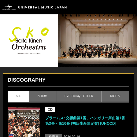
DISCOGRAPHY
ALL
ALBUM
DVD/Blu-ray・OTHER
DIGITAL
CD
ブラームス: 交響曲第1番、ハンガリー舞曲第1番・
第3番・第10番 [初回生産限定盤] [UHQCD]
発売日
2024.06.19