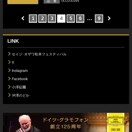
品 番
UCCD-41095
…
1
2
3
4
5
6
9
LINK
セイジ･オザワ松本フェスティバル
X
Instagram
Facebook
小澤征爾
沖澤のどか