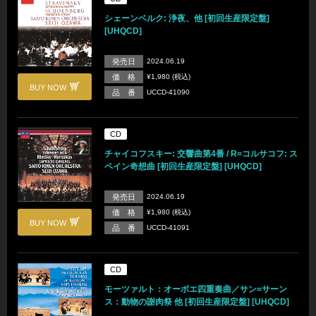
シェーンベルク: 浄夜、他 [初回生産限定盤]
[UHQCD]
発売日
2024.06.19
価 格
¥1,980 (税込)
BUY NOW
品 番
UCCD-41090
CD
チャイコフスキー: 交響曲第4番 / R=コルサコフ: ス
ペイン奇想曲 [初回生産限定盤] [UHQCD]
発売日
2024.06.19
価 格
¥1,980 (税込)
BUY NOW
品 番
UCCD-41091
CD
モーツァルト：オーボエ四重奏曲／サン=サーン
ス：動物の謝肉祭 他 [初回生産限定盤] [UHQCD]