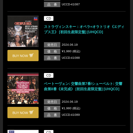
品 番
UCCD-41087
CD
ストラヴィンスキー：オペラ=オラトリオ《エディ
プス王》 [初回生産限定盤] [UHQCD]
発売日
2024.06.19
価 格
¥1,980 (税込)
BUY NOW
品 番
UCCD-41088
CD
ベートーヴェン: 交響曲第7番/シューベルト: 交響
曲第8番《未完成》 [初回生産限定盤] [UHQCD]
発売日
2024.06.19
価 格
¥1,980 (税込)
BUY NOW
品 番
UCCD-41089
CD