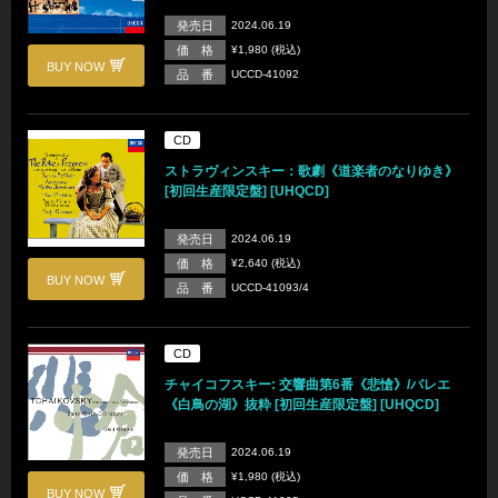
発売日
2024.06.19
価 格
¥1,980 (税込)
BUY NOW
品 番
UCCD-41092
CD
ストラヴィンスキー：歌劇《道楽者のなりゆき》
[初回生産限定盤] [UHQCD]
発売日
2024.06.19
価 格
¥2,640 (税込)
BUY NOW
品 番
UCCD-41093/4
CD
チャイコフスキー: 交響曲第6番《悲愴》/バレエ
《白鳥の湖》抜粋 [初回生産限定盤] [UHQCD]
発売日
2024.06.19
価 格
¥1,980 (税込)
BUY NOW