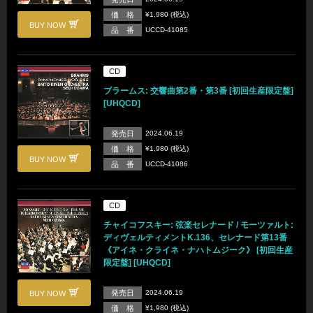
価 格
¥1,980 (税込)
BUY NOW
品 番
UCCD-41085
CD
ブラームス: 交響曲第2番・第3番 [初回生産限定盤]
[UHQCD]
発売日
2024.06.19
価 格
¥1,980 (税込)
BUY NOW
品 番
UCCD-41086
CD
チャイコフスキー: 弦楽セレナード / モーツァルト:
ディヴェルティメントK.136、セレナード第13番
《アイネ・クライネ・ナハトムジーク》 [初回生産
限定盤] [UHQCD]
発売日
2024.06.19
BUY NOW
価 格
¥1,980 (税込)