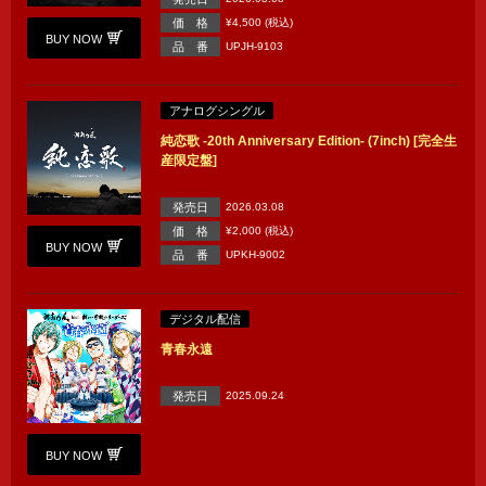
価 格
¥4,500 (税込)
BUY NOW
品 番
UPJH-9103
アナログシングル
純恋歌 -20th Anniversary Edition- (7inch) [完全生
産限定盤]
発売日
2026.03.08
価 格
¥2,000 (税込)
BUY NOW
品 番
UPKH-9002
デジタル配信
青春永遠
発売日
2025.09.24
BUY NOW