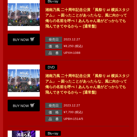
Blu-ray
湘南乃風 二十周年記念公演 「風祭り at 横浜スタジ
アム」 ～困ったことがあったらな、風に向かって
俺らの名前を呼べ！あんちゃん達がどっからでも
飛んできてやるから～ [通常盤]
発売日
2023.12.27
BUY NOW
価 格
¥8,250 (税込)
品 番
UPXH-1088
DVD
湘南乃風 二十周年記念公演 「風祭り at 横浜スタジ
アム」 ～困ったことがあったらな、風に向かって
俺らの名前を呼べ！あんちゃん達がどっからでも
飛んできてやるから～ [通常盤]
発売日
2023.12.27
BUY NOW
価 格
¥7,700 (税込)
品 番
UPBH-1514/5
Blu-ray