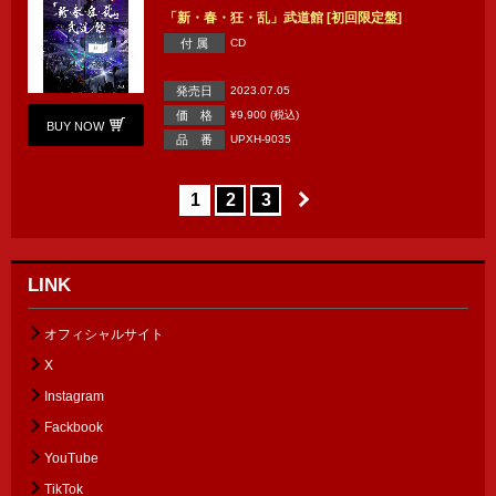
「新・春・狂・乱」武道館 [初回限定盤]
付 属
CD
発売日
2023.07.05
価 格
¥9,900 (税込)
BUY NOW
品 番
UPXH-9035
1
2
3
LINK
オフィシャルサイト
X
Instagram
Fackbook
YouTube
TikTok