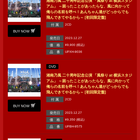
湘南乃風 二十周年記念公演 「風祭り at 横浜スタジ
アム」 ～困ったことがあったらな、風に向かって
俺らの名前を呼べ！あんちゃん達がどっからでも
飛んできてやるから～ [初回限定盤]
付 属
2CD
BUY NOW
発売日
2023.12.27
価 格
¥9,900 (税込)
品 番
UPXH-9036
DVD
湘南乃風 二十周年記念公演 「風祭り at 横浜スタジ
アム」 ～困ったことがあったらな、風に向かって
俺らの名前を呼べ！あんちゃん達がどっからでも
飛んできてやるから～ [初回限定盤]
付 属
2CD
BUY NOW
発売日
2023.12.27
価 格
¥9,350 (税込)
品 番
UPBH-9575