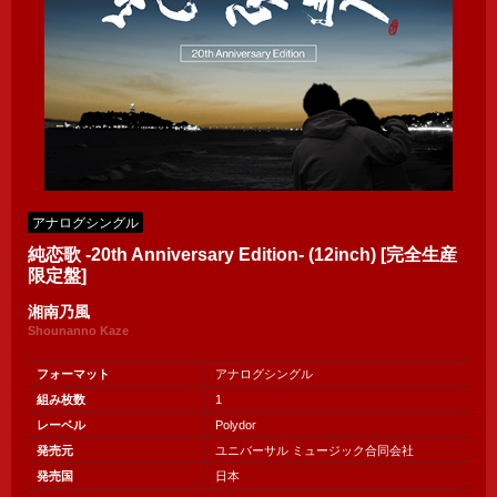
アナログシングル
純恋歌 -20th Anniversary Edition- (12inch) [完全生産
限定盤]
湘南乃風
Shounanno Kaze
フォーマット
アナログシングル
組み枚数
1
レーベル
Polydor
発売元
ユニバーサル ミュージック合同会社
発売国
日本