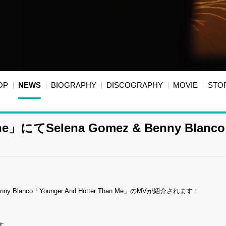
OP
NEWS
BIOGRAPHY
DISCOGRAPHY
MOVIE
STO
lena Gomez & Benny Blanco「You
 Blanco「Younger And Hotter Than Me」のMVが紹介されます！
す