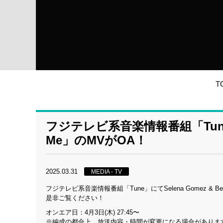
T
フジテレビ系音楽情報番組「Tune」にてSe
Me」のMVがOA！
2025.03.31
MEDIA - TV
フジテレビ系音楽情報番組「Tune」にてSelena Gomez & Benny
是非ご覧ください！
オンエア日：4月3日(木) 27:45〜
※編成の都合上、放送内容・時間が変更になる場合がありま