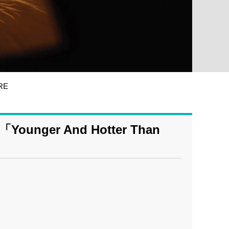
RE
nger And Hotter Than