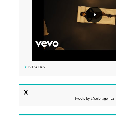
In The Dark
X
Tweets by @selenagomez