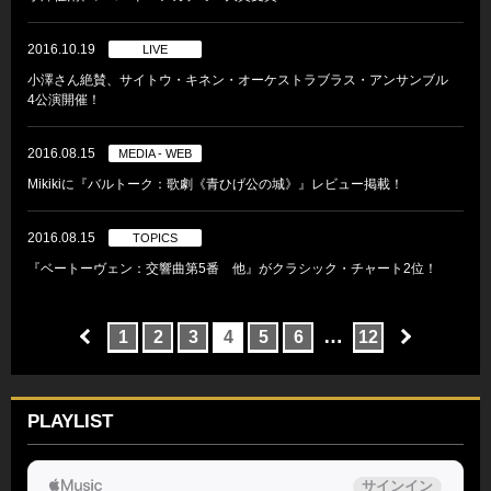
2016.10.19
LIVE
小澤さん絶賛、サイトウ・キネン・オーケストラブラス・アンサンブル
4公演開催！
2016.08.15
MEDIA - WEB
Mikikiに『バルトーク：歌劇《青ひげ公の城》』レビュー掲載！
2016.08.15
TOPICS
『ベートーヴェン：交響曲第5番 他』がクラシック・チャート2位！
…
1
2
3
4
5
6
12
PLAYLIST