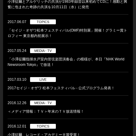
小澤征爾とアルゲリッチの共演が1983年録音以来初めてCDに！感動と興
奮に包まれた奇跡の共演を10月11日（水）に発売
2017.06.07
TOPICS
「セイジ・オザワ松本フェスティバル(OMF)特別展」開催！グラミー賞ト
ロフィー 東京都内初展示！
2017.05.24
MEDIA - TV
「小澤征爾指揮水戸室内管弦楽団演奏会」の模様が、本日『NHK World
Newsroom Tokyo』で放送！
2017.03.10
LIVE
2017セイジ・オザワ 松本フェスティバル - 公式プログラム発表！
2016.12.26
MEDIA - TV
＜メディア情報：ＴＶ＞年末のＴＶ放送情報！
2016.12.01
TOPICS
小澤征爾、レコード・アカデミー大賞受賞！