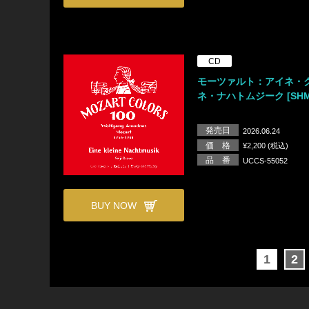
CD
モーツァルト：アイネ・
ネ・ナハトムジーク [SHM
発売日
2026.06.24
価 格
¥2,200 (税込)
品 番
UCCS-55052
BUY NOW
1
2