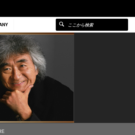
ANY
RE