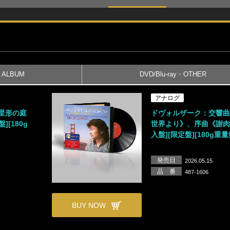
ALBUM
DVD/Blu-ray・OTHER
アナログ
星形の庭
ドヴォルザーク：交響曲
][180g
世界より》、序曲《謝肉
入盤][限定盤][180g重量
発売日
2026.05.15
品 番
487-1606
BUY NOW