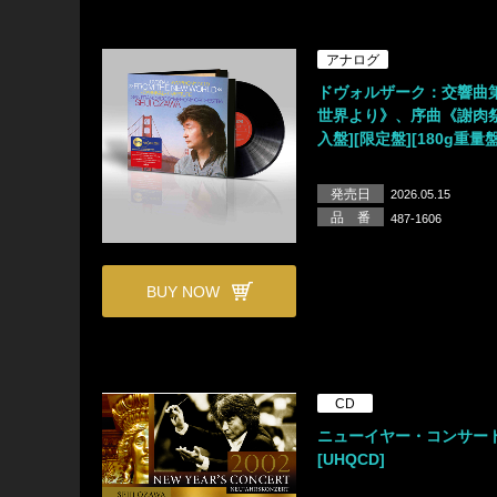
アナログ
ドヴォルザーク：交響曲
世界より》、序曲《謝肉祭
入盤][限定盤][180g重量盤
発売日
2026.05.15
品 番
487-1606
BUY NOW
CD
ニューイヤー・コンサート
[UHQCD]