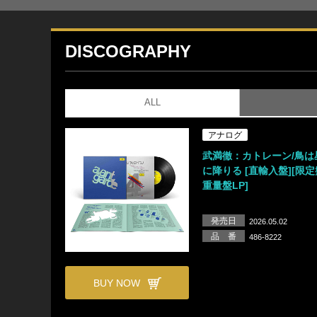
DISCOGRAPHY
ALL
アナログ
武満徹：カトレーン/鳥は
に降りる [直輸入盤][限定盤
重量盤LP]
発売日
2026.05.02
品 番
486-8222
BUY NOW