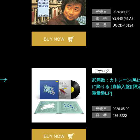
発売日
2026.09.16
価 格
¥2,640 (税込)
品 番
UCCD-46124
BUY NOW
アナログ
ーナ
武満徹：カトレーン/鳥
に降りる [直輸入盤][限定
重量盤LP]
発売日
2026.05.02
品 番
486-8222
BUY NOW