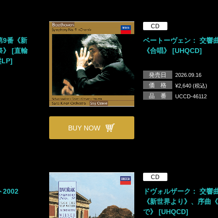
CD
第9番《新
ベートーヴェン： 交響曲
》 [直輸
《合唱》 [UHQCD]
LP]
発売日
2026.09.16
価 格
¥2,640 (税込)
品 番
UCCD-46112
BUY NOW
CD
2002
ドヴォルザーク： 交響
《新世界より》、序曲
で》 [UHQCD]