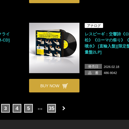
アナログ
クライ
レスピーギ：交響詩《
-CD]
松》《ローマの祭り》
噴水》 [直輸入盤][限定盤
量盤2LP]
発売日
2026.02.18
品 番
486-8042
BUY NOW
…
3
4
5
35