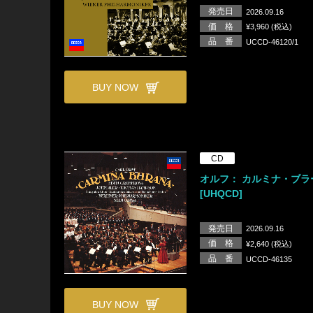
発売日
2026.09.16
価 格
¥3,960 (税込)
品 番
UCCD-46120/1
BUY NOW
CD
オルフ： カルミナ・ブラ
[UHQCD]
発売日
2026.09.16
価 格
¥2,640 (税込)
品 番
UCCD-46135
BUY NOW