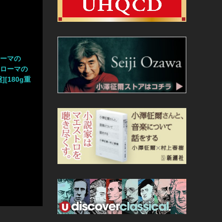
ローマの
《ローマの
][180g重