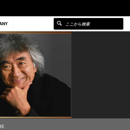
ANY
RE