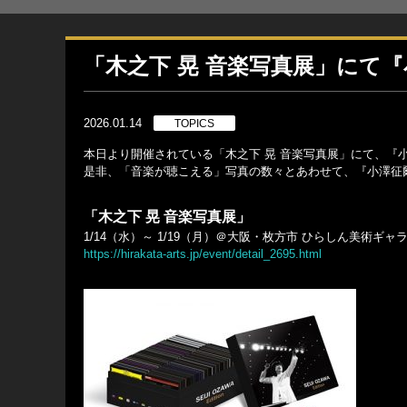
「木之下 晃 音楽写真展」にて
2026.01.14
TOPICS
本日より開催されている「木之下 晃 音楽写真展」にて、『
是非、「音楽が聴こえる」写真の数々とあわせて、『小澤征
「木之下 晃 音楽写真展」
1/14（水）～ 1/19（月）＠大阪・枚方市 ひらしん美術ギャ
https://hirakata-arts.jp/event/detail_2695.html