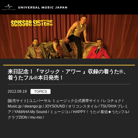
来日記念！『マジック・アワー 』収録の着うた®、
着うたフル®本日発売！
2012.09.19
TOPICS
[販売サイト] ユニバーサル ミュージック公式携帯サイト / レコチョク /
Music.jp / dwango.jp / JOYSOUND / オリコンスタイル / TSUTAYA プレミ
ア / YAMAHA My Sound / ミュージコ♪ / HAPPY！うた♪/ 着信★うた♪フル/
クラブZION / mu-mo /