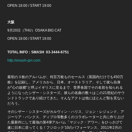
OPEN 18:00 / START 19:00
大阪
9月20日（THU）OSAKA BIG CAT
OPEN 18:00 / START 19:00
TOTAL INFO：SMASH 03-3444-6751
http://smash-jpn.com
最初の３枚のアルバムが、何百万枚ものセールス（英国内だけでも450万
枚）を記録し、アメリカから、日本、オーストラリア、そして彼ら自身
が”心の故郷”と呼ぶイギリスに至るまで、世界各国でその名前を知られる
ようになったシザー・シスターズ。彼らの名曲の数々はこの21世紀のサウ
ンドトラックであり続けてきた。そんなアクトは他にほとんど類を見ない
だろう。
そのシザー・シスターズがカルヴィン・ハリス、ジョン・レジェンド、ア
ジーリア・バンクス、ディプロ等数多くのコラボレーターと共に作り上げ
た最新作にして最強の第4弾アルバム「マジック・アワー」をひっさげて
遂に日本に戻ってくる！フジロック’10のパフォーマンス、2011年2月の