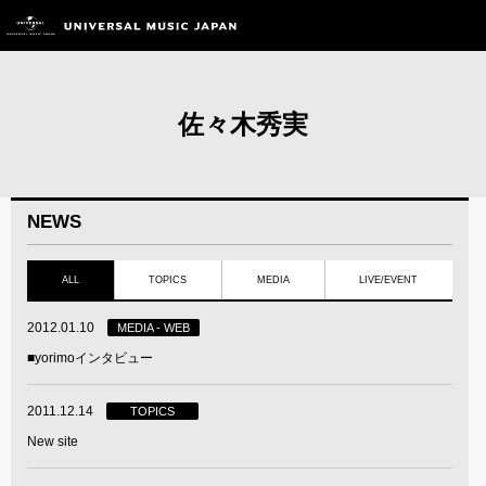
佐々木秀実
NEWS
ALL
TOPICS
MEDIA
LIVE/EVENT
2012.01.10
MEDIA - WEB
■yorimoインタビュー
2011.12.14
TOPICS
New site