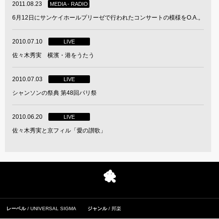
2011.08.23
MEDIA - RADIO
6月12日にサンケイホールプリーゼで行われたコンサートの模様をO.A.。
2010.07.10
LIVE
佐々木秀実 横濱・港をうたう
2010.07.03
LIVE
シャンソンの祭典 第48回パリ祭
2010.06.20
LIVE
佐々木秀実と京フィル「愛の讃歌」
レーベル
UNIVERSAL SIGMA
ジャンル
邦楽