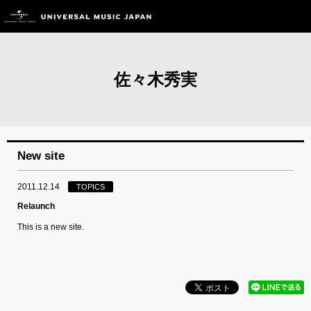
佐々木秀実
New site
2011.12.14
TOPICS
Relaunch
This is a new site.