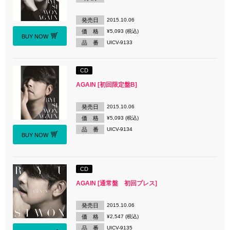
発売日
2015.10.06
価 格
¥5,093 (税込)
BUY NOW
品 番
UICV-9133
CD
AGAIN [初回限定盤B]
発売日
2015.10.06
価 格
¥5,093 (税込)
品 番
UICV-9134
BUY NOW
CD
AGAIN [通常盤 初回プレス]
発売日
2015.10.06
価 格
¥2,547 (税込)
品 番
UICV-9135