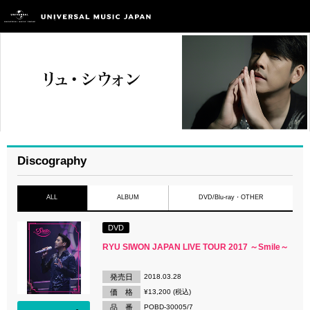
Discography
ALL
ALBUM
DVD/Blu-ray・OTHER
DVD
RYU SIWON JAPAN LIVE TOUR 2017 ～Smile～
発売日
2018.03.28
価 格
¥13,200 (税込)
品 番
POBD-30005/7