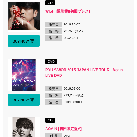
CD
WISH [通常盤][初回プレス]
発売日
2016.10.05
価 格
¥2,750 (税込)
品 番
UICV-9211
BUY NOW
DVD
RYU SIWON 2015 JAPAN LIVE TOUR ~Again~
LIVE DVD
発売日
2016.07.06
価 格
¥13,200 (税込)
BUY NOW
品 番
POBD-39001
CD
AGAIN [初回限定盤A]
付 属
DVD