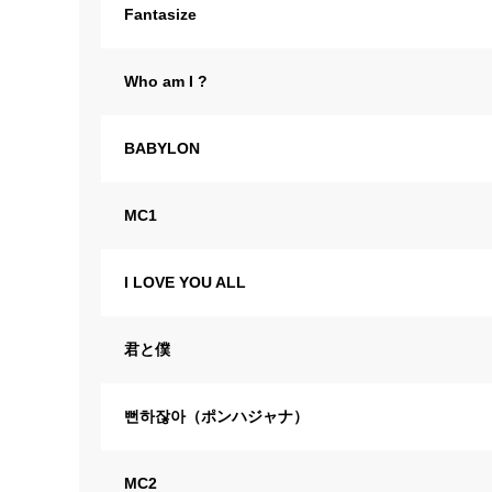
Fantasize
Who am I ?
BABYLON
MC1
I LOVE YOU ALL
君と僕
뻔하잖아（ポンハジャナ）
MC2