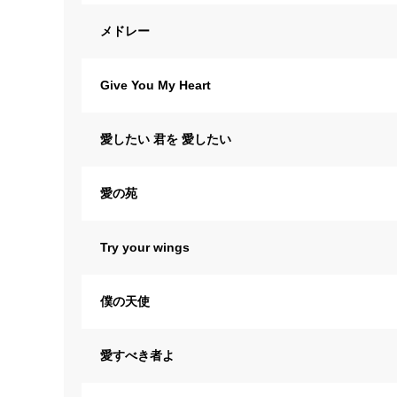
メドレー
Give You My Heart
愛したい 君を 愛したい
愛の苑
Try your wings
僕の天使
愛すべき者よ