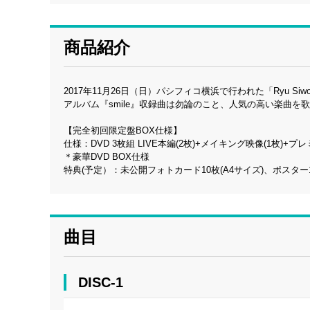
商品紹介
2017年11月26日（日）パシフィコ横浜で行われた「Ryu Siwo
アルバム『smile』収録曲は勿論のこと、人気の高い楽曲
【完全初回限定盤BOX仕様】
仕様：DVD 3枚組 LIVE本編(2枚)+メイキング映像(1枚)+プレミ
＊豪華DVD BOX仕様
特典(予定）：未公開フォトカード10枚(A4サイズ)、ポスター
曲目
DISC-1