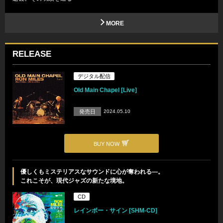
MORE
RELEASE
デジタル配信
Old Main Chapel [Live]
発売日
2024.05.10
BUY NOW
優しくもミステリアスなサウンドに心が奪われる―。
これこそが、現代ジャズの新たな境地。
CD
レインボー・サイン [SHM-CD]