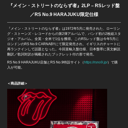
『メイン・ストリートのならず者』2LP – RSレッド盤
／RS No.9 HARAJUKU限定仕様
『メイン・ストリートのならず者』は1972年5月に発売された、ローリン
グ・ストーンズ・レコードからの第2弾アルバムで、バンド初の2枚組スタ
ジオ・アルバム。全英・全米で1位を獲得。このRSレッド盤は今年5月に
ロンドンのRS No.9 CARNABYにて限定発売され、イギリスのチャートに
再ランクインして話題となった。今回直輸入盤仕様、日本盤帯に英文解説
翻訳／歌詞対訳が掲載されたブックレット付の形で発売。
RS No.9 HARAJUKU店舗とRS No.9特設サイト（
https://rsno9.jp/
）で購
入が可能。
＜商品詳細＞