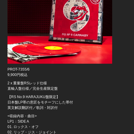
PROT-7355/6
9,900円税込
2 x 重量盤RSレッド仕様
直輸入盤仕様／完全生産限定盤
【RS No.9 HARAJUKU盤限定】
日本盤LP帯の意匠をモチーフにした帯付
英文解説翻訳付／歌詞・対訳付
<収録内容・曲目>
LP1：SIDE A
01. ロックス・オフ
02. リップ・ジス・ジョイント