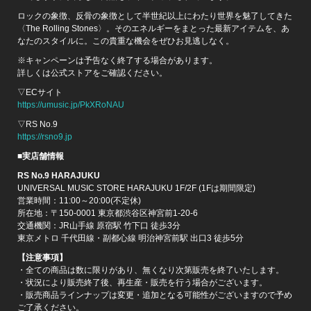
ロックの象徴、反骨の象徴として半世紀以上にわたり世界を魅了してきた
〈The Rolling Stones〉。そのエネルギーをまとった最新アイテムを、あ
なたのスタイルに。この貴重な機会をぜひお見逃しなく。
※キャンペーンは予告なく終了する場合があります。
詳しくは公式ストアをご確認ください。
▽ECサイト
https://umusic.jp/PkXRoNAU
▽RS No.9
https://rsno9.jp
■実店舗情報
RS No.9 HARAJUKU
UNIVERSAL MUSIC STORE HARAJUKU 1F/2F (1Fは期間限定)
営業時間：11:00～20:00(不定休)
所在地：〒150-0001 東京都渋谷区神宮前1-20-6
交通機関：JR山手線 原宿駅 竹下口 徒歩3分
東京メトロ 千代田線・副都心線 明治神宮前駅 出口3 徒歩5分
【注意事項】
・全ての商品は数に限りがあり、無くなり次第販売を終了いたします。
・状況により販売終了後、再生産・販売を行う場合がございます。
・販売商品ラインナップは変更・追加となる可能性がございますので予め
ご了承ください。