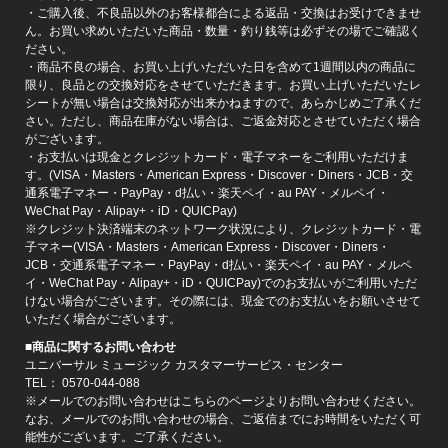
・ご購入後、不良品以外のお客様都合による返品・交換はお受けできませ
ん。お買い求めいただいた商品・数量・釣り銭等は必ずその場でご確認く
ださい。
・商品不良の場合、お買い上げいただいた日を含めて1週間以内の商品に
限り、良品との交換対応をさせていただきます。お買い上げいただいたレ
シートが無い場合は交換対応が出来かねますので、あらかじめご了承くだ
さい。ただし、商品在庫がない場合は、ご返金対応とさせていただく場合
がございます。
・お支払いは現金とクレジットカード・電子マネーをご利用いただけま
す。(VISA・Masters・American Express・Discover・Diners・JCB・交
通系電子マネー・PayPay・d払い・楽天ペイ・au PAY・メルペイ・
WeChat Pay・Alipay+・iD・QUICPay)
※クレジット決済端末のネットワーク状況により、クレジットカード・電
子マネー(VISA・Masters・American Express・Discover・Diners・
JCB・交通系電子マネー・PayPay・d払い・楽天ペイ・au PAY・メルペ
イ・WeChat Pay・Alipay+・iD・QUICPay)でのお支払いがご利用いただ
けない場合がございます。その際には、現金でのお支払いをお願いさせて
いただく場合がございます。
■商品に関するお問い合わせ
ユニバーサル ミュージック カスタマーサービス・センター
TEL： 0570-044-088
※メールでのお問い合わせはこちらのページよりお問い合わせください。
なお、メールでのお問い合わせの場合、ご返信までにお時間をいただく可
能性がございます。ご了承ください。