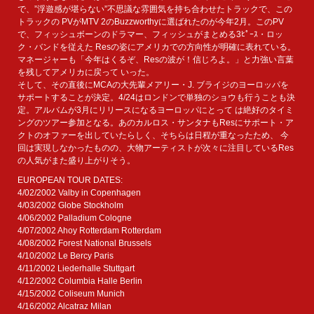
で、”浮遊感が堪らない”不思議な雰囲気を持ち合わせたトラックで、この
トラックの PVがMTV 2のBuzzworthyに選ばれたのが今年2月。このPV
で、フィッシュボーンのドラマー、フィッシュがまとめる3ﾋﾟｰｽ・ロッ
ク・バンドを従えた Resの姿にアメリカでの方向性が明確に表れている。
マネージャーも「今年はくるぞ、Resの波が！信じろよ。」と力強い言葉
を残してアメリカに戻って いった。
そして、その直後にMCAの大先輩メアリー・J. ブライジのヨーロッパを
サポートすることが決定。4/24はロンドンで単独のショウも行うことも決
定。アルバムが3月にリリースになるヨーロッパにとって は絶好のタイミ
ングのツアー参加となる。あのカルロス・サンタナもResにサポート・ア
クトのオファーを出していたらしく、そちらは日程が重なったため、 今
回は実現しなかったものの、大物アーティストが次々に注目しているRes
の人気がまた盛り上がりそう。
EUROPEAN TOUR DATES:
4/02/2002 Valby in Copenhagen
4/03/2002 Globe Stockholm
4/06/2002 Palladium Cologne
4/07/2002 Ahoy Rotterdam Rotterdam
4/08/2002 Forest National Brussels
4/10/2002 Le Bercy Paris
4/11/2002 Liederhalle Stuttgart
4/12/2002 Columbia Halle Berlin
4/15/2002 Coliseum Munich
4/16/2002 Alcatraz Milan