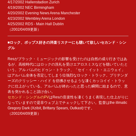
4/17/2002 Hallenstadion Zurich
4/19/2002 NEC Birmingham
4/20/2002 Evening News Arena Manchester
4/23/2002 Wembley Arena London
4/25/2002 RDS - Main Hall Dublin
（2002/04/09更新）
■ロック、ポップス好きの洋楽リスナーにも聴いて欲しいセカンド・シン
グル
Resがブラック・ミュージックの影響を受けたのは自然の成り行きではあ
るが、高校時代にはロックの洗礼を受けエアロスミスなどを聴いていたと
いう。アル バムのヒドゥン・トラック、「セイ・イット・エニウェイ」
はアルバム全体を否定してしまう位強烈なロック・トラック。プリテンダ
ーズのクリッシー・ハイド を彷彿させるような凄くカッコイイ・トラッ
クに仕上がっている。アルバムが終わったと思った瞬間に始まるので、意
表を突かれること請け合い。
セカンド・シングルのPV
はResの音楽性を凄くうまく表現した仕上がりに
なっていますので是非ウェブ上でチェックして下さい。監督はthe illmatic
Gregory Dark (Xzibit, Brittany Spears, Outkast)です。
（2002/04/09更新）