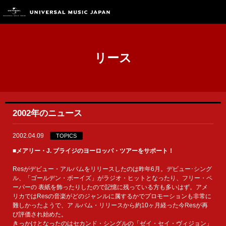
リース
2002年のニュース
2002.04.09
TOPICS
■メアリー・J. ブライジのヨーロッパ・ツアーをサポート！
Resがデビュー・アルバムをリリースしたのは昨年6月。デビュー･シング
ル、「ゴールデン・ボーイズ」がラジオ・ヒットとなったり、フリー・ペ
ーパーの 表紙を飾ったりしたので記憶に残っている方も多いはず。アメ
リカではResの音楽がどのジャンルに属するかでプロモーションも非常に
難しかったようで、ア ルバム・リリースから約10ヶ月経った今Resが再
び評価され始めた。
きっかけとなったのはセカンド・シングルの「ゼイ・セイ・ヴィジョン」