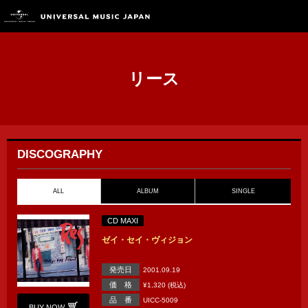
リース
DISCOGRAPHY
ALL
ALBUM
SINGLE
CD MAXI
ゼイ・セイ・ヴィジョン
発売日
2001.09.19
価 格
¥1,320 (税込)
品 番
UICC-5009
BUY NOW