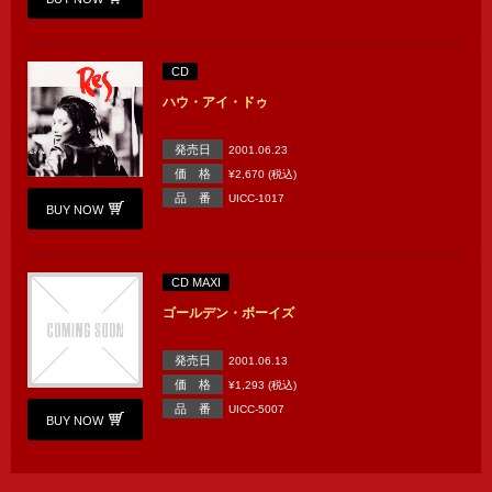
CD
ハウ・アイ・ドゥ
発売日
2001.06.23
価 格
¥2,670 (税込)
品 番
UICC-1017
BUY NOW
CD MAXI
ゴールデン・ボーイズ
発売日
2001.06.13
価 格
¥1,293 (税込)
品 番
UICC-5007
BUY NOW