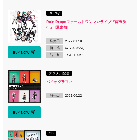
Blu-ray
Rain Dropsファーストワンマンライブ『雨天決
行』 [通常盤]
発売日
2022.01.19
価 格
¥7,700 (税込)
BUY NOW
品 番
TYXT-10057
デジタル配信
バイオグラフィ
発売日
2021.09.22
BUY NOW
CD