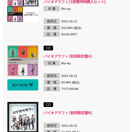
バイオグラフィ [3形態同時購入セット]
付 属
Blu-ray
発売日
2021.09.22
価 格
¥10,890 (税込)
品 番
D2CE-9557
CD
バイオグラフィ [初回限定盤A]
付 属
Blu-ray
発売日
2021.09.22
価 格
¥3,960 (税込)
BUY NOW
品 番
TYCT-69199
CD
バイオグラフィ [初回限定盤B]
発売日
2021.09.22