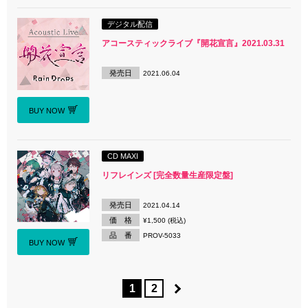
デジタル配信
アコースティックライブ『開花宣言』2021.03.31
発売日
2021.06.04
BUY NOW
CD MAXI
リフレインズ [完全数量生産限定盤]
発売日
2021.04.14
価 格
¥1,500 (税込)
品 番
PROV-5033
BUY NOW
1
2