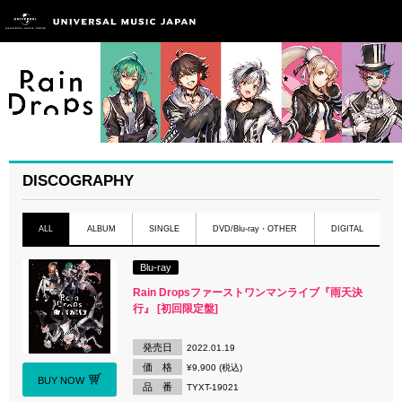
DISCOGRAPHY
ALL
ALBUM
SINGLE
DVD/Blu-ray・OTHER
DIGITAL
Blu-ray
Rain Dropsファーストワンマンライブ『雨天決
行』 [初回限定盤]
発売日
2022.01.19
価 格
¥9,900 (税込)
BUY NOW
品 番
TYXT-19021