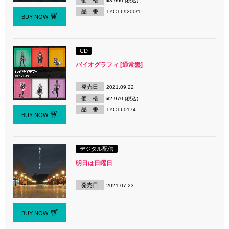
価 格
¥3,960 (税込)
品 番
TYCT-69200/1
BUY NOW
CD
バイオグラフィ [通常盤]
発売日
2021.09.22
価 格
¥2,970 (税込)
品 番
TYCT-60174
BUY NOW
デジタル配信
明日は日曜日
発売日
2021.07.23
BUY NOW