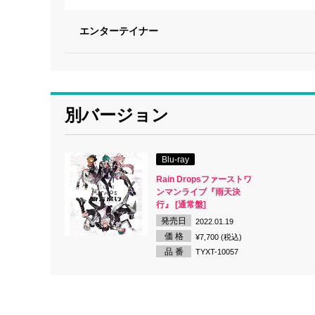
エンターテイナー
別バージョン
Blu-ray
Rain Dropsファーストワ
ンマンライブ『雨天決
行』 [通常盤]
発売日
2022.01.19
価 格
¥7,700 (税込)
品 番
TYXT-10057