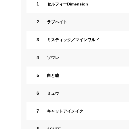
1
セルフィーDimension
2
ラブヘイト
3
ミスティック／マインワルド
4
ソワレ
5
白と嘘
6
ミュウ
7
キャットアイメイク
8
ACUTE