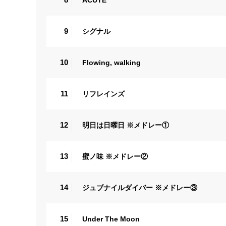
9
シグナル
10
Flowing, walking
11
リフレインズ
12
明日は日曜日 ※メドレー①
13
蜜ノ味 ※メドレー②
14
ジュブナイルダイバー ※メドレー③
15
Under The Moon