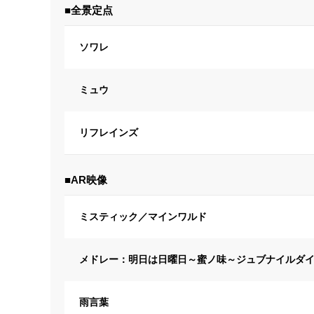
■全景定点
ソワレ
ミュウ
リフレインズ
■AR映像
ミスティック／マインワルド
メドレー：明日は日曜日～蜜ノ味～ジュブナイルダ
雨言葉