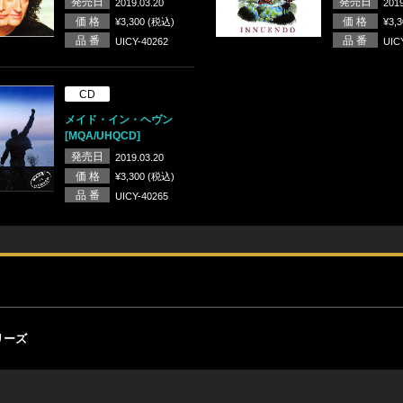
発売日
発売日
2019.03.20
2019
価 格
価 格
¥3,300 (税込)
¥3,
品 番
品 番
UICY-40262
UIC
CD
メイド・イン・ヘヴン
[MQA/UHQCD]
発売日
2019.03.20
価 格
¥3,300 (税込)
品 番
UICY-40265
リーズ