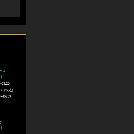
ース
]
.03.20
300 (税込)
Y-40259
ウ
]