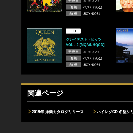
発売日
2019.03.20
価 格
¥3,300 (税込)
品 番
UICY-40261
CD
グレイテスト・ヒッツ
VOL．2 [MQA/UHQCD]
発売日
2019.03.20
価 格
¥3,300 (税込)
品 番
UICY-40264
関連ページ
2019年 洋楽カタログリリース
ハイレゾCD 名盤シ