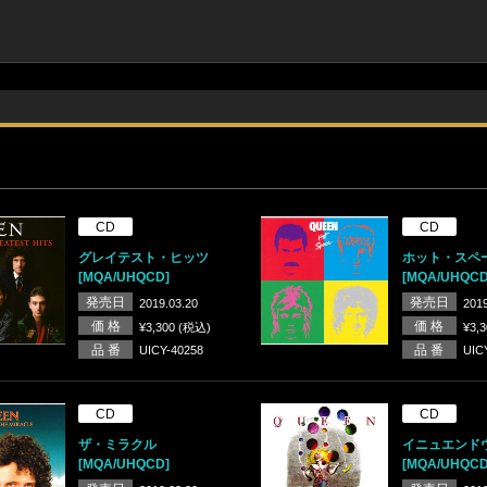
CD
CD
グレイテスト・ヒッツ
ホット・スペ
[MQA/UHQCD]
[MQA/UHQCD
発売日
発売日
2019.03.20
2019
価 格
価 格
¥3,300 (税込)
¥3,
品 番
品 番
UICY-40258
UIC
CD
CD
ザ・ミラクル
イニュエンド
[MQA/UHQCD]
[MQA/UHQCD