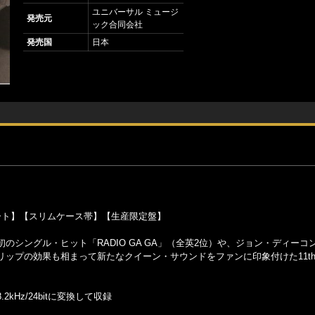
ユニバーサル ミュージ
発売元
ック合同会社
発売国
日本
コート】【スリムケース帯】【生産限定盤】
シングル・ヒット「RADIO GA GA」（全英2位）や、ジョン・ディーコ
ップの効果も相まって新たなクイーン・サウンドをファンに印象付けた11t
2kHz/24bitに変換して収録