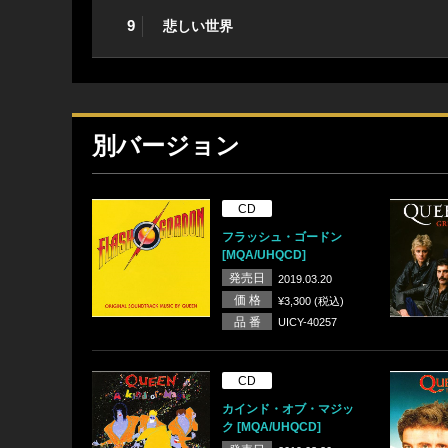
9
悲しい世界
別バージョン
CD
フラッシュ・ゴードン
[MQA/UHQCD]
発売日
2019.03.20
価 格
¥3,300 (税込)
品 番
UICY-40257
CD
カインド・オブ・マジッ
ク [MQA/UHQCD]