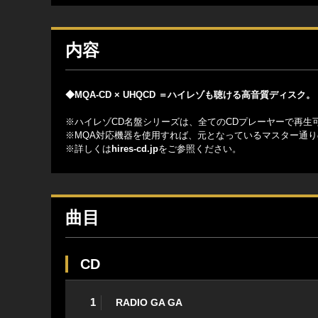
内容
◆MQA-CD × UHQCD ＝ハイレゾも聴ける高音質ディスク
※ハイレゾCD名盤シリーズは、全てのCDプレーヤーで再生可能 (44.
※MQA対応機器を使用すれば、元となっているマスター通
※詳しくは
hires-cd.jp
をご参照ください。
曲目
CD
1
RADIO GA GA