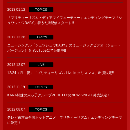
2013.01.12
TOPICS
「プリティーリズム・ディアマイフューチャー」エンディングテーマ「シ
ュワシュワBABY」着うた®配信スタート!!!
2012.12.28
TOPICS
ニューシングル「シュワシュワBABY」のミュージックビデオ（ショート
バージョン）を YouTubeにて公開中!!
2012.12.07
LIVE
12/24（月・祝）「プリティーリズム Live in クリスマス」出演決定!!
2012.11.19
TOPICS
KARA姉妹の末っ子グループPURETTYのNEW SINGLE発売決定！
2012.08.07
TOPICS
テレビ東京系全国ネットアニメ「プリティーリズム」エンディングテーマ
に決定！