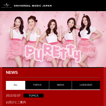
NEWS
ALL
TOPICS
MEDIA
LIVE/EVENT
2013.02.07
TOPICS
お詫びとご案内