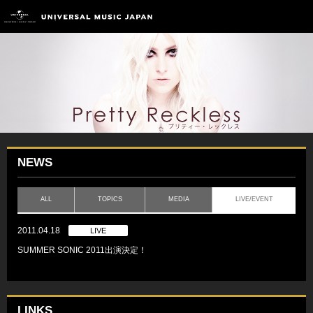
NEWS
ALL
TOPICS
MEDIA
LIVE/EVENT
2011.04.18
LIVE
SUMMER SONIC 2011出演決定！
LINKS