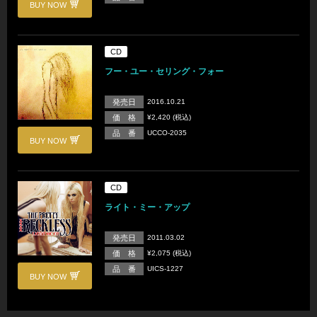
BUY NOW
CD
フー・ユー・セリング・フォー
発売日
2016.10.21
価 格
¥2,420 (税込)
品 番
UCCO-2035
BUY NOW
CD
ライト・ミー・アップ
発売日
2011.03.02
価 格
¥2,075 (税込)
品 番
UICS-1227
BUY NOW