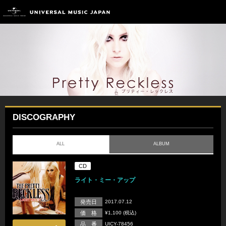
DISCOGRAPHY
ALL
ALBUM
CD
ライト・ミー・アップ
発売日
2017.07.12
価 格
¥1,100 (税込)
品 番
UICY-78456